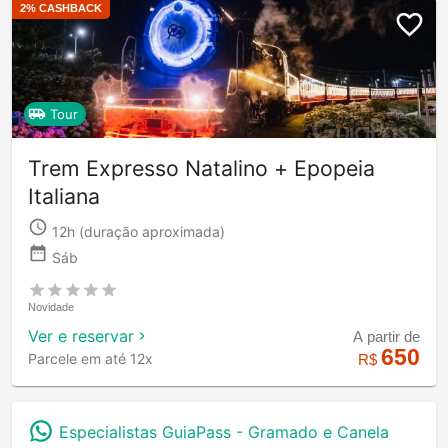
2
% CASHBACK
Tour
Trem Expresso Natalino + Epopeia
Italiana
12h
(duração aproximada)
Sáb
Novidade
Ver e reservar
A partir de
650
Parcele em até 12x
R$
Especialistas GuiaPass -
Gramado e Canela