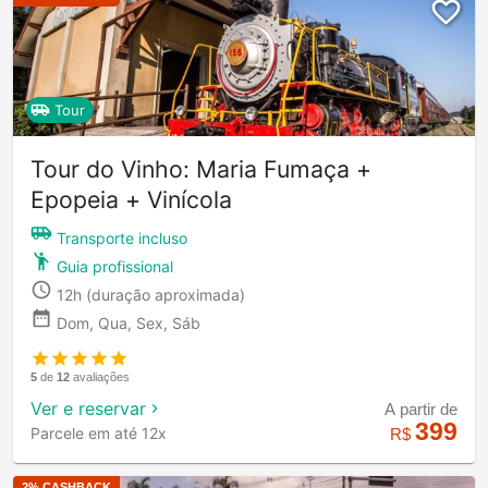
Tour
Tour do Vinho: Maria Fumaça +
Epopeia + Vinícola
Transporte incluso
Guia profissional
12h
(duração aproximada)
Dom, Qua, Sex, Sáb
5
de
12
avaliações
Ver e reservar
A partir de
399
Parcele em até 12x
R$
2
% CASHBACK