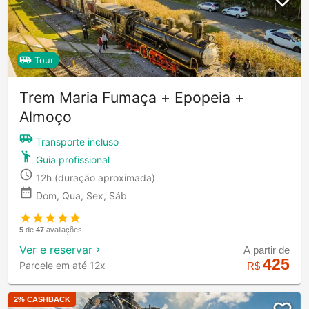
Tour
Trem Maria Fumaça + Epopeia +
Almoço
Transporte incluso
Guia profissional
12h
(duração aproximada)
Dom, Qua, Sex, Sáb
5
de
47
avaliações
Ver e reservar
A partir de
425
Parcele em até 12x
R$
2
% CASHBACK