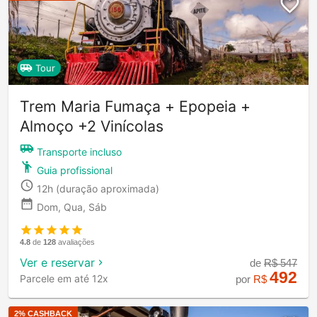
Tour
Trem Maria Fumaça + Epopeia +
Almoço +2 Vinícolas
Transporte incluso
Guia profissional
12h
(duração aproximada)
Dom, Qua, Sáb
4.8
de
128
avaliações
Ver e reservar
de
R$
547
492
Parcele em até 12x
por
R$
2
% CASHBACK