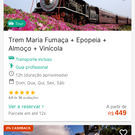
Tour
Trem Maria Fumaça + Epopeia +
Almoço + Vinícola
Transporte incluso
Guia profissional
12h
(duração aproximada)
Dom, Qua, Qui, Sex, Sáb
4.9
de
36
avaliações
Ver e reservar
A partir de
449
Parcele em até 12x
R$
2
% CASHBACK