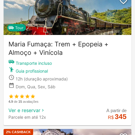
Tour
Maria Fumaça: Trem + Epopeia +
Almoço + Vinícola
Transporte incluso
Guia profissional
12h
(duração aproximada)
Dom, Qua, Sex, Sáb
4.9
de
15
avaliações
Ver e reservar
A partir de
345
Parcele em até 12x
R$
2
% CASHBACK