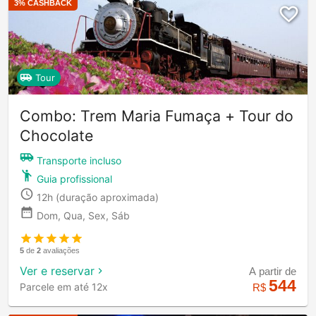
3
% CASHBACK
Tour
Combo: Trem Maria Fumaça + Tour do
Chocolate
Transporte incluso
Guia profissional
12h
(duração aproximada)
Dom, Qua, Sex, Sáb
5
de
2
avaliações
Ver e reservar
A partir de
544
Parcele em até 12x
R$