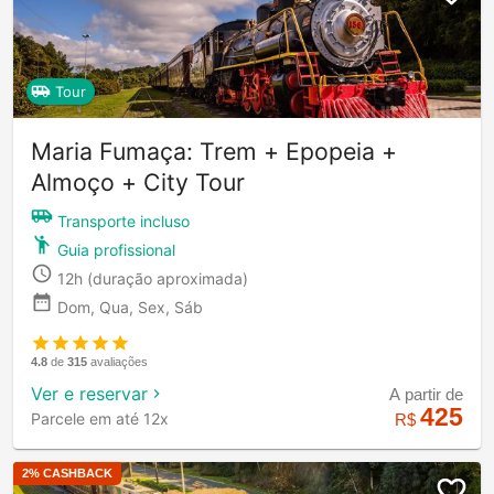
Tour
Maria Fumaça: Trem + Epopeia +
Almoço + City Tour
Transporte incluso
Guia profissional
12h
(duração aproximada)
Dom, Qua, Sex, Sáb
4.8
de
315
avaliações
Ver e reservar
A partir de
425
Parcele em até 12x
R$
2
% CASHBACK