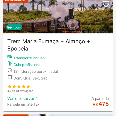
Tour
Trem Maria Fumaça + Almoço +
Epopeia
Transporte incluso
Guia profissional
12h
(duração aproximada)
Dom, Qua, Sex, Sáb
4.9
de
18
avaliações
Ver e reservar
A partir de
475
Parcele em até 12x
R$