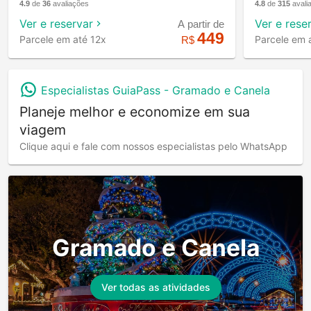
4.9
de
36
avaliações
4.8
de
315
avali
Ver e reservar
Ver e rese
A partir de
449
Parcele em até 12x
Parcele em 
R$
Especialistas GuiaPass -
Gramado e Canela
Planeje melhor e economize em sua
viagem
Clique aqui e fale com nossos especialistas pelo WhatsApp
Gramado e Canela
Ver todas as atividades