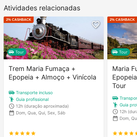
Atividades relacionadas
2
% CASHBACK
2
% CASHBACK
Tour
Tour
Trem Maria Fumaça +
Maria F
Epopeia + Almoço + Vinícola
Epopeia
Tour
Transporte incluso
Transpor
Guia profissional
Guia prof
12h
(duração aproximada)
12h
(dur
Dom, Qua, Qui, Sex, Sáb
Dom, Qu