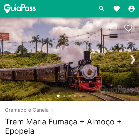
❯
Gramado e Canela
›
Trem Maria Fumaça + Almoço +
Epopeia