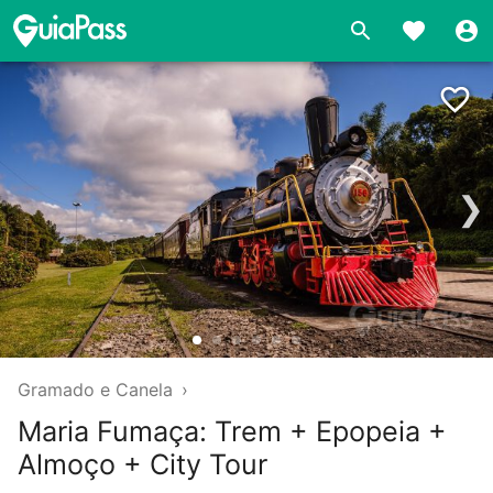
❯
Gramado e Canela
›
Maria Fumaça: Trem + Epopeia +
Almoço + City Tour