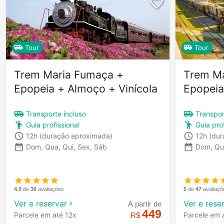
Tour
Tour
Trem Maria Fumaça +
Trem Ma
Epopeia + Almoço + Vinícola
Epopeia
Transporte incluso
Transpor
Guia profissional
Guia prof
12h
(duração aproximada)
12h
(dur
Dom, Qua, Qui, Sex, Sáb
Dom, Qu
4.9
de
36
avaliações
5
de
47
avaliaçõ
Ver e reservar
Ver e rese
A partir de
449
Parcele em até 12x
Parcele em 
R$