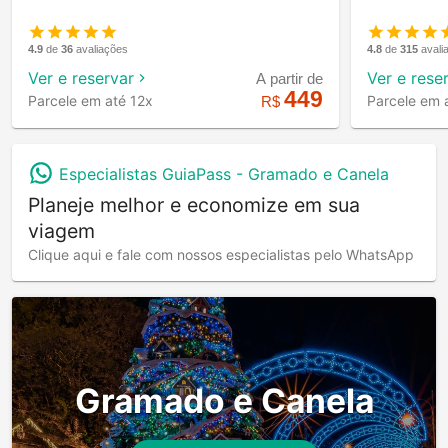
4.9
de
36
avaliações
4.8
de
315
avali
Ver e reservar
Ver e rese
A partir de
449
Parcele em até 12x
Parcele em 
R$
Especialistas GuiaPass -
Gramado e Canela
Planeje melhor e economize em sua
viagem
Clique aqui e fale com nossos especialistas pelo WhatsApp
Gramado e Canela