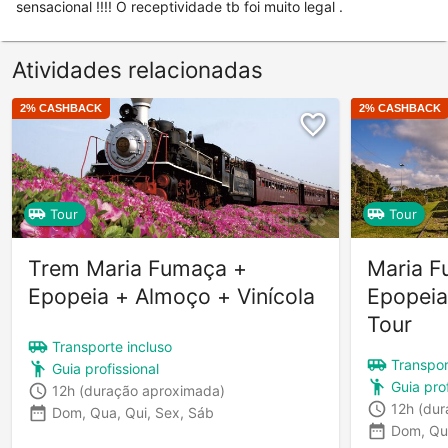
sensacional !!!! O receptividade tb foi muito legal .
Atividades relacionadas
2
% CASHBACK
2
% CASHBACK
Tour
Tour
Trem Maria Fumaça +
Maria F
Epopeia + Almoço + Vinícola
Epopeia
Tour
Transporte incluso
Transpor
Guia profissional
Guia prof
12h
(duração aproximada)
12h
(dur
Dom, Qua, Qui, Sex, Sáb
Dom, Qu