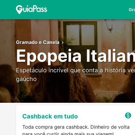
Gr
Gramado e Canela
›
Epopeia Italia
Espetáculo incrível que conta a história ve
gaúcho
Cashback em tudo
Toda compra gera cashback. Dinheiro de volta
para você curtir ainda mais sua viagem!