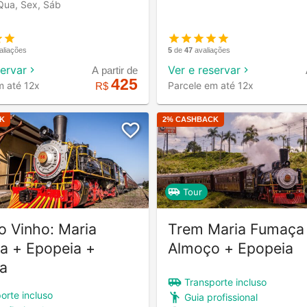
Qua, Sex, Sáb
5
de
47
avaliações
aliações
Ver e reservar
servar
A partir de
425
Parcele em até 12x
m até 12x
R$
K
2
% CASHBACK
Tour
o Vinho: Maria
Trem Maria Fumaça
a + Epopeia +
Almoço + Epopeia
la
Transporte incluso
orte incluso
Guia profissional