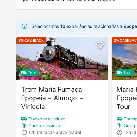
Selecionamos
10
experiências relacionadas a
Epopei
2
% CASHBACK
2
% CASHBAC
Tour
Tour
Trem Maria Fumaça +
Maria
Epopeia + Almoço +
Epopei
Vinícola
Tour
Transporte incluso
Transp
Guia profissional
Guia p
12h
(duração aproximada)
12h
(d