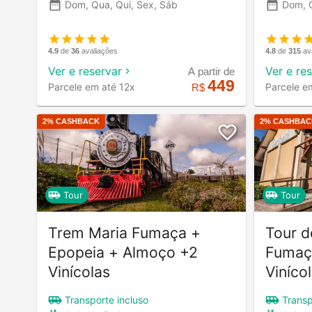
Dom, Qua, Qui, Sex, Sáb
Dom, 
4.9
de
36
avaliações
4.8
de
315
av
Ver e reservar
Ver e re
A partir de
449
Parcele em até 12x
Parcele e
R$
2
% CASHBACK
2
% CASHBAC
Tour
Tour
Trem Maria Fumaça +
Tour d
Epopeia + Almoço +2
Fumaç
Vinícolas
Viníco
Transporte incluso
Transp