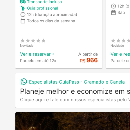
Transporte incluso
12h
(d
Guia profissional
Sáb
12h
(duração aproximada)
Todos os dias da semana
Novidade
Novidade
Ver e reservar
Ver e re
A partir de
966
Parcele em até 12x
Parcele e
R$
Especialistas GuiaPass -
Gramado e Canela
Planeje melhor e economize em 
Clique aqui e fale com nossos especialistas pel