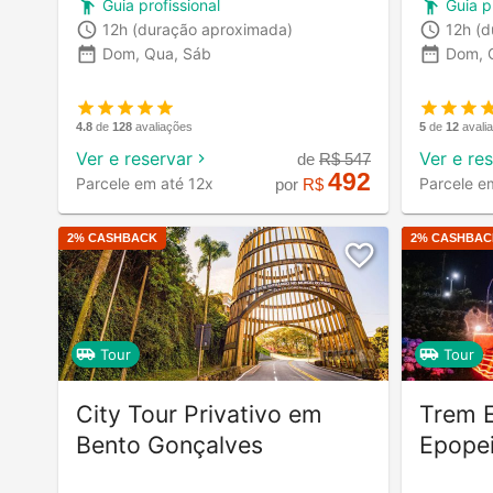
Guia profissional
Guia p
12h
(duração aproximada)
12h
(d
Dom, Qua, Sáb
Dom, 
4.8
de
128
avaliações
5
de
12
avali
Ver e reservar
Ver e re
de
R$
547
492
Parcele em até 12x
Parcele e
por
R$
2
% CASHBACK
2
% CASHBAC
Tour
Tour
City Tour Privativo em
Trem E
Bento Gonçalves
Epopei