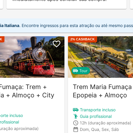
a Italiana
. Encontre ingressos para esta atração ou até mesmo passei
K
2
% CASHBACK
Tour
 Fumaça: Trem +
Trem Maria Fumaça
a + Almoço + City
Epopeia + Almoço
Transporte incluso
orte incluso
Guia profissional
rofissional
12h
(duração aproximada)
uração aproximada)
Dom, Qua, Sex, Sáb