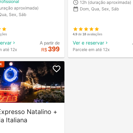
rofissional
12h
(duração aproximada)
uração aproximada)
Dom, Qua, Sex, Sáb
Qua, Sex, Sáb
4.9
de
18
avaliações
ações
Ver e reservar
servar
A partir de
399
Parcele em até 12x
m até 12x
R$
K
xpresso Natalino +
a Italiana