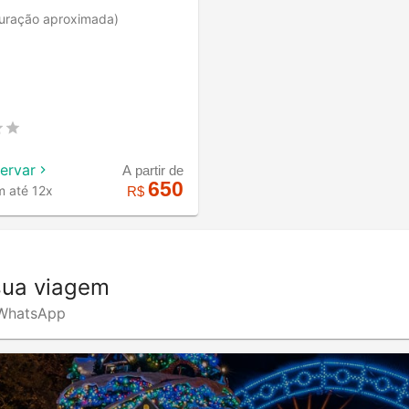
uração aproximada)
servar
A partir de
650
m até 12x
R$
sua viagem
o WhatsApp