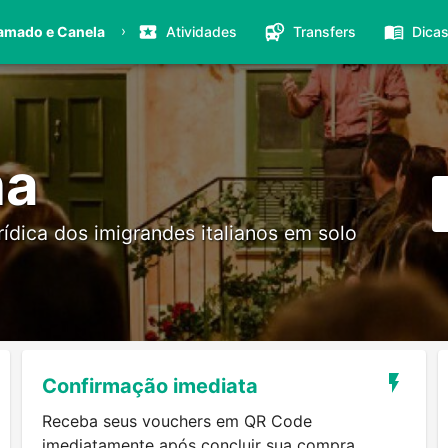
›
amado e Canela
Atividades
Transfers
Dica
na
rídica dos imigrandes italianos em solo
Confirmação imediata
Receba seus vouchers em QR Code
imediatamente após concluir sua compra.