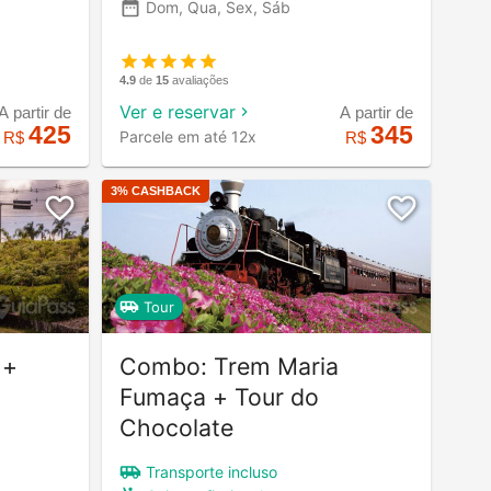
Dom, Qua, Sex, Sáb
4.9
de
15
avaliações
Ver e reservar
A partir de
A partir de
425
345
Parcele em até 12x
R$
R$
3
% CASHBACK
Tour
 +
Combo: Trem Maria
Fumaça + Tour do
Chocolate
Transporte incluso