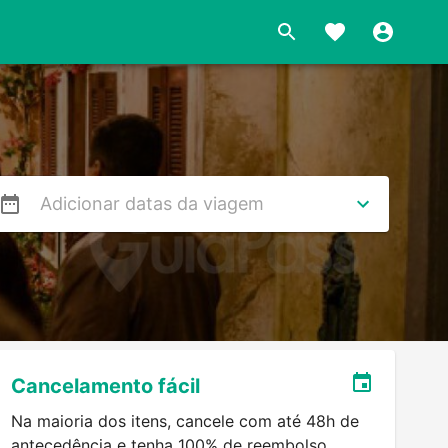
s
Cancelamento fácil
Na maioria dos itens, cancele com até 48h de
antecedência e tenha 100% de reembolso.