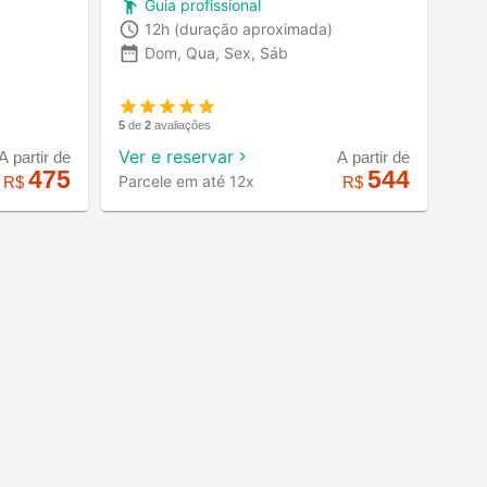
Guia profissional
12h
(duração aproximada)
Dom, Qua, Sex, Sáb
5
de
2
avaliações
Ver e reservar
A partir de
A partir de
475
544
Parcele em até 12x
R$
R$