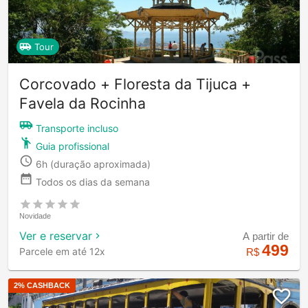
Tour
Corcovado + Floresta da Tijuca +
Favela da Rocinha
Transporte incluso
Guia profissional
6h
(duração aproximada)
Todos os dias da semana
Novidade
Ver e reservar
A partir de
499
Parcele em até 12x
R$
2
% CASHBACK