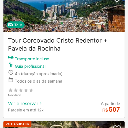
Tour
Tour Corcovado Cristo Redentor +
Favela da Rocinha
Transporte incluso
Guia profissional
4h
(duração aproximada)
Todos os dias da semana
Novidade
Ver e reservar
A partir de
507
Parcele em até 12x
R$
2
% CASHBACK