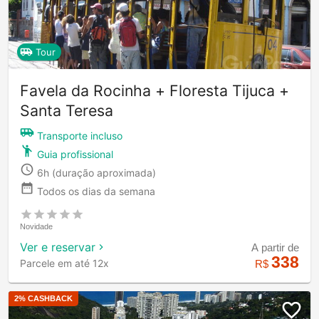
Tour
Favela da Rocinha + Floresta Tijuca +
Santa Teresa
Transporte incluso
Guia profissional
6h
(duração aproximada)
Todos os dias da semana
Novidade
Ver e reservar
A partir de
338
Parcele em até 12x
R$
2
% CASHBACK