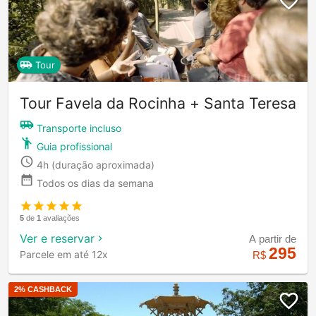
Tour
Tour Favela da Rocinha + Santa Teresa
Transporte incluso
Guia profissional
4h
(duração aproximada)
Todos os dias da semana
5
de
1
avaliações
Ver e reservar
A partir de
295
Parcele em até 12x
R$
2
% CASHBACK