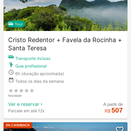
Tour
Cristo Redentor + Favela da Rocinha +
Santa Teresa
Transporte incluso
Guia profissional
6h
(duração aproximada)
Todos os dias da semana
Novidade
Ver e reservar
A partir de
507
Parcele em até 12x
R$
2
% CASHBACK