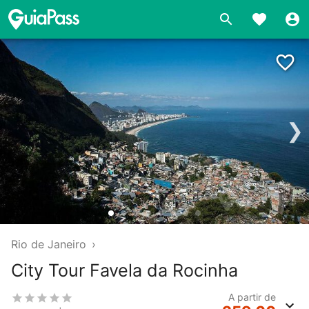
❯
Rio de Janeiro
›
City Tour Favela da Rocinha
A partir de