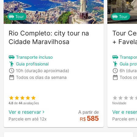
Tour
Tour
Rio Completo: city tour na
Tour Ce
Cidade Maravilhosa
+ Favel
Transporte incluso
Transpor
Guia profissional
Guia prof
10h
(duração aproximada)
6h
(dur
Todos os dias da semana
Todos o
4.8
de
44
avaliações
Novidade
Ver e reservar
Ver e rese
A partir de
585
Parcele em até 12x
Parcele em 
R$