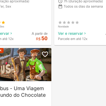
ração aproximada)
7h
(duração aproximada)
er, Sex
Todos os dias da semana
ções
Novidade
servar
Ver e reservar
A partir de
50
m até 12x
Parcele em até 12x
R$
K
bus - Uma Viagem
Mundo do Chocolate