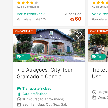
4.2
de
5
avaliações
4.7
de
38
ava
Ver e reservar
Ver e re
A partir de
60
Parcele em até 12x
Parcele e
R$
7
% CASHBACK
2
% CASHBAC
Tour
Tour
+ 9 Atrações: City Tour
Ticket
Gramado e Canela
Uso
Transporte incluso
8h
(du
Guia profissional
Dom, S
10h
(duração aproximada)
Seg, Ter, Qua, Qui, Sex, Sáb