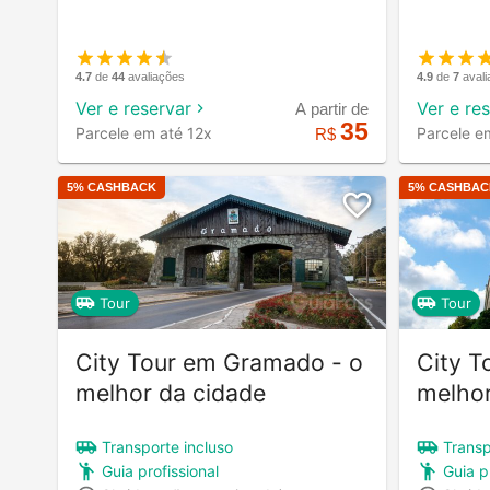
4.7
de
44
avaliações
4.9
de
7
aval
Ver e reservar
Ver e re
A partir de
35
Parcele em até 12x
Parcele e
R$
5
% CASHBACK
5
% CASHBAC
Tour
Tour
City Tour em Gramado - o
City T
melhor da cidade
melhor
Transporte incluso
Transp
Guia profissional
Guia p