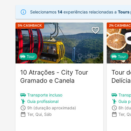
Selecionamos
14
experiências relacionadas a
Tours
5
% CASHBACK
2
% CASHBAC
Tour
Tour
10 Atrações - City Tour
Tour d
Gramado e Canela
Delíci
Transporte incluso
Transp
Guia profissional
Guia p
9h
(duração aproximada)
8h
(du
Ter, Qui, Sáb
Ter, Q