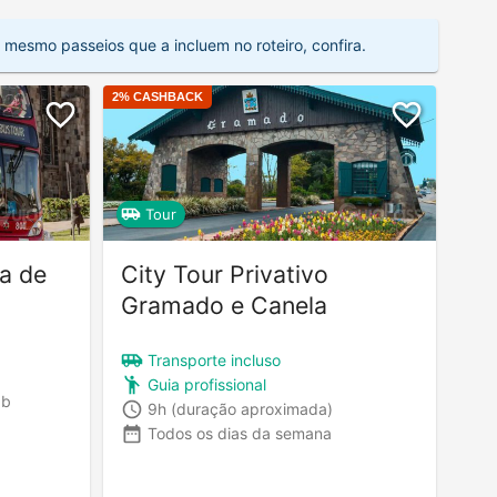
 mesmo passeios que a incluem no roteiro, confira.
2
% CASHBACK
Tour
ia de
City Tour Privativo
Gramado e Canela
Transporte incluso
Guia profissional
áb
9h
(duração aproximada)
Todos os dias da semana