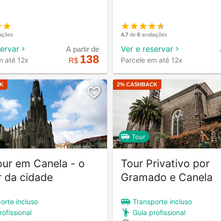
iações
4.7
de
6
avaliações
servar
Ver e reservar
A partir de
138
m até 12x
Parcele em até 12x
R$
K
2
% CASHBACK
Tour
our em Canela - o
Tour Privativo por
 da cidade
Gramado e Canela
orte incluso
Transporte incluso
rofissional
Guia profissional