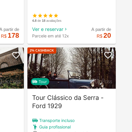
4.8
de
18
avaliações
Ver e reservar
A partir de
A partir de
20
178
Parcele em até 12x
R$
R$
2
% CASHBACK
Tour
Tour Clássico da Serra -
Ford 1929
Transporte incluso
Guia profissional