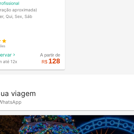
rofissional
ração aproximada)
er, Qui, Sex, Sáb
ções
servar
A partir de
128
m até 12x
R$
sua viagem
o WhatsApp