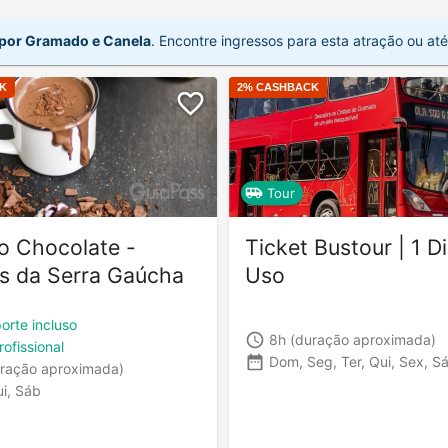
 por Gramado e Canela
. Encontre ingressos para esta atração ou até
K
2
% CASHBACK
Tour
o Chocolate -
Ticket Bustour | 1 D
as da Serra Gaúcha
Uso
orte incluso
8h
(duração aproximada)
rofissional
Dom, Seg, Ter, Qui, Sex, S
ração aproximada)
ui, Sáb