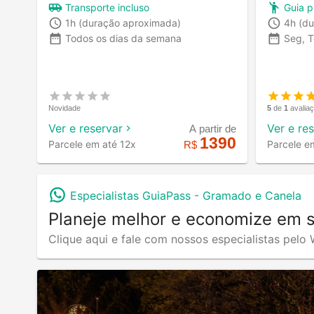
Transporte incluso
Guia p
1h
(duração aproximada)
4h
(du
Todos os dias da semana
Seg, T
Novidade
5
de
1
avalia
Ver e reservar
Ver e re
A partir de
1390
Parcele em até 12x
Parcele e
R$
Especialistas GuiaPass -
Gramado e Canela
Planeje melhor e economize em 
Clique aqui e fale com nossos especialistas pel