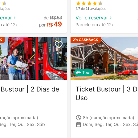
liações
4.7
de
21
avaliações
servar
Ver e reservar
de
R$
58
49
m até 12x
Parcele em até 12x
por
R$
K
2
% CASHBACK
Tour
 Bustour | 2 Dias de
Ticket Bustour | 3 D
Uso
ração aproximada)
8h
(duração aproximada)
eg, Ter, Qui, Sex, Sáb
Dom, Seg, Ter, Qui, Sex, S