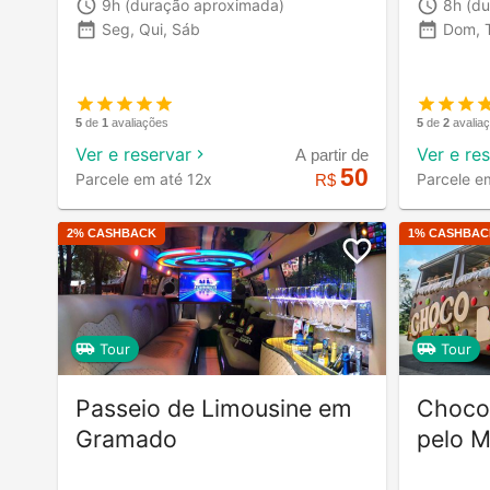
9h
(duração aproximada)
8h
(du
Seg, Qui, Sáb
Dom, T
5
de
1
avaliações
5
de
2
avalia
Ver e reservar
Ver e re
A partir de
50
Parcele em até 12x
Parcele e
R$
2
% CASHBACK
1
% CASHBAC
Tour
Tour
Passeio de Limousine em
Choco
Gramado
pelo 