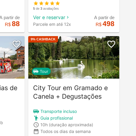
5
de
3
avaliações
Ver e reservar
A partir de
A partir de
498
88
Parcele em até 12x
R$
R$
9
% CASHBACK
Tour
ias de
City Tour em Gramado e
Canela + Degustações
Transporte incluso
Guia profissional
áb
10h
(duração aproximada)
Todos os dias da semana