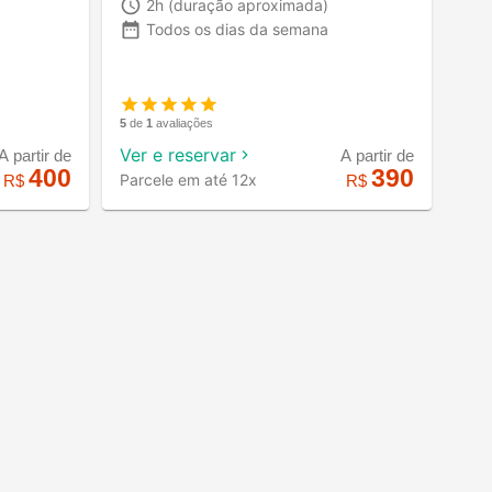
2h
(duração aproximada)
Todos os dias da semana
5
de
1
avaliações
Ver e reservar
A partir de
A partir de
400
390
Parcele em até 12x
R$
R$