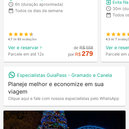
Evita fil
6h
(duração aproximada)
30m
(du
Todos os dias da semana
Todos o
4.7
de
63
avaliações
4.3
de
7
avaliaç
Ver e reservar
Ver e rese
de
R$
558
279
Parcele em até 12x
Parcele em 
por
R$
Especialistas GuiaPass -
Gramado e Canela
Planeje melhor e economize em sua
viagem
Clique aqui e fale com nossos especialistas pelo WhatsApp