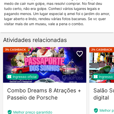
medo de cair num golpe, mas resolvi comprar. No final deu
tudo certo, não era golpe. Conheci vários lugares legais e
pagando menos. Um lugar especial q amei foi o jardim do amor,
lugar aberto e lindo, rendeu várias fotos bacanas. Se vc quer
visitar mais de um museu, vale a pena o combo.
Atividades relacionadas
3
% CASHBACK
2
% CASHBACK
Ingresso oficial
Ingresso o
Combo Dreams 8 Atrações +
Salão S
Passeio de Porsche
digital
Melhor p
Melhor preço garantido