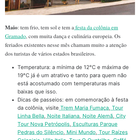
Maio
: tem frio, tem sol e tem a
festa da colônia em
Gramado
, com muita dança e culinária europeia. Os
feriados existentes nesse mês chamam muito a atenção
dos turistas de vários estados brasileiros.
Temperatura: a mínima de 12°C e máxima de
19°C já é um atrativo e tanto para quem não
está acostumado com temperaturas mais
baixas que isso.
Dicas de passeios: em comemoração à festa
da colônia, visite
Trem Maria Fumaça
,
Tour
Linha Bella
,
Noite Italiana
,
Noite Alemã
,
City
Tour Nova Petrópolis
,
Esculturas Parque
Pedras do Silêncio
,
Mini Mundo
,
Tour Raízes