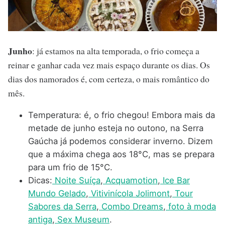
Junho
: já estamos na alta temporada, o frio começa a
reinar e ganhar cada vez mais espaço durante os dias. Os
dias dos namorados é, com certeza, o mais romântico do
mês.
Temperatura: é, o frio chegou! Embora mais da
metade de junho esteja no outono, na Serra
Gaúcha já podemos considerar inverno. Dizem
que a máxima chega aos 18°C, mas se prepara
para um frio de 15°C.
Dicas:
Noite Suíça
,
Acquamotion
,
Ice Bar
Mundo Gelado
,
Vitivinícola Jolimont
,
Tour
Sabores da Serra
,
Combo Dreams
,
foto à moda
antiga
,
Sex Museum
.