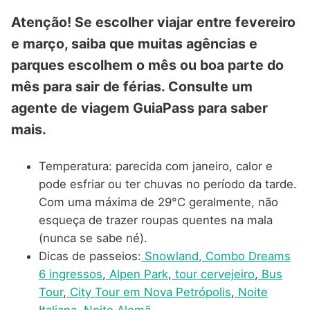
Atenção! Se escolher viajar entre fevereiro
e março, saiba que muitas agências e
parques escolhem o mês ou boa parte do
mês para sair de férias. Consulte um
agente de viagem GuiaPass para saber
mais.
Temperatura: parecida com janeiro, calor e
pode esfriar ou ter chuvas no período da tarde.
Com uma máxima de 29°C geralmente, não
esqueça de trazer roupas quentes na mala
(nunca se sabe né).
Dicas de passeios:
Snowland,
Combo Dreams
6 ingressos
,
Alpen Park
,
tour cervejeiro
,
Bus
Tour
,
City Tour em Nova Petrópolis
,
Noite