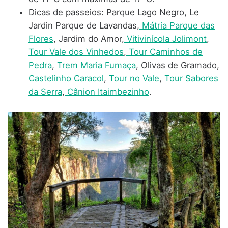
Dicas de passeios: Parque Lago Negro, Le
Jardin Parque de Lavandas,
Mátria Parque das
Flores
, Jardim do Amor,
Vitivinícola Jolimont
,
Tour Vale dos Vinhedos
,
Tour Caminhos de
Pedra
,
Trem Maria Fumaça
, Olivas de Gramado,
Castelinho Caracol
,
Tour no Vale
,
Tour Sabores
da Serra
,
Cânion Itaimbezinho
.