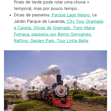
finais de tarde pode rolar uma chuva +
temporal, mas por pouco tempo.
Dicas de passeios:
Parque Lago Negro
, Le
Jardin Parque de Lavanda,
City Tour Gramado
e Canela
,
Olivas de Gramado
,
Trem Maria
Fumaça
,
passeios por Bento Gonçalves
,
Rafting
,
Garden Park
,
Tour Linha Bella
.