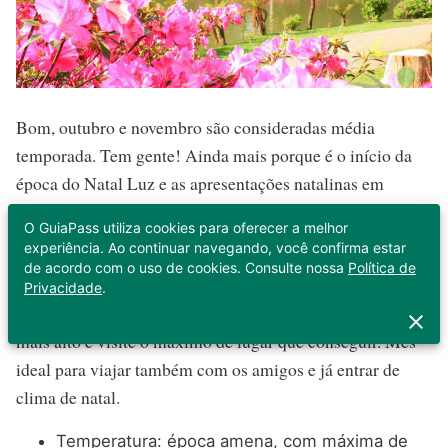
Bom, outubro e novembro são consideradas média
temporada. Tem gente! Ainda mais porque é o início da
época do Natal Luz e as apresentações natalinas em
Gramado.
O GuiaPass utiliza cookies para oferecer a melhor
experiência. Ao continuar navegando, você confirma estar
Outubro
: o agito começa novamente, ainda mais no mês
de acordo com o uso de cookies. Consulte nossa
Política de
das crianças né? As atrações temáticas são ótimas por
Privacidade
.
serem divertidas e lúdicas. Deixe o seu lado criança falar
mais alto e visite o máximo de lugar que conseguir. Mês
ideal para viajar também com os amigos e já entrar de
clima de natal.
Temperatura: época amena, com máxima de