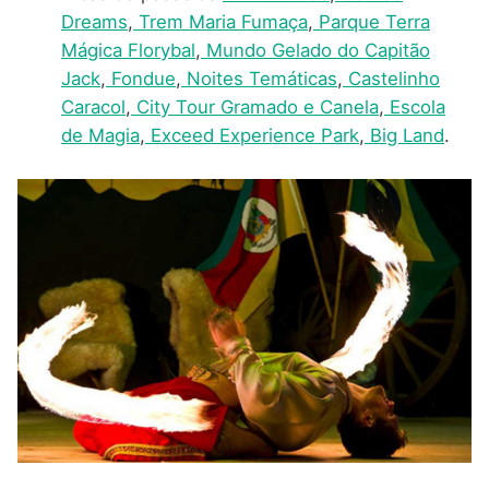
Dreams
,
Trem Maria Fumaça
,
Parque Terra
Mágica Florybal
,
Mundo Gelado do Capitão
Jack
,
Fondue
,
Noites Temáticas
,
Castelinho
Caracol
,
City Tour Gramado e Canela
,
Escola
de Magia
,
Exceed Experience Park
,
Big Land
.