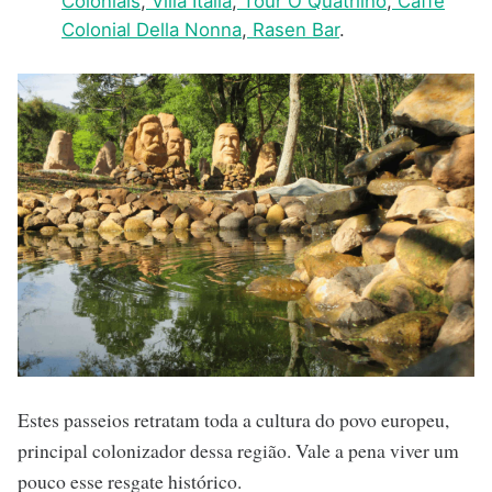
Coloniais
,
Villa Italia
,
Tour O Quatrilho
,
Caffé
Colonial Della Nonna
,
Rasen Bar
.
Estes passeios retratam toda a cultura do povo europeu,
principal colonizador dessa região. Vale a pena viver um
pouco esse resgate histórico.