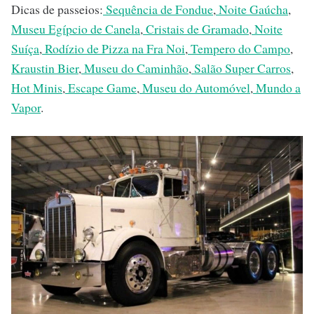
Dicas de passeios:
Sequência de Fondue
,
Noite Gaúcha
,
Museu Egípcio de Canela
,
Cristais de Gramado
,
Noite
Suíça
,
Rodízio de Pizza na Fra Noi
,
Tempero do Campo
,
Kraustin Bier
,
Museu do Caminhão
,
Salão Super Carros
,
Hot Minis
,
Escape Game
,
Museu do Automóvel
,
Mundo a
Vapor
.