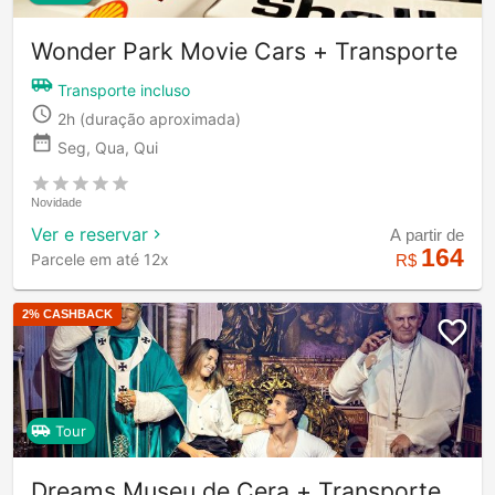
Wonder Park Movie Cars + Transporte
Transporte incluso
2h
(duração aproximada)
Seg, Qua, Qui
Novidade
Ver e reservar
A partir de
164
Parcele em até 12x
R$
2
% CASHBACK
Tour
Dreams Museu de Cera + Transporte