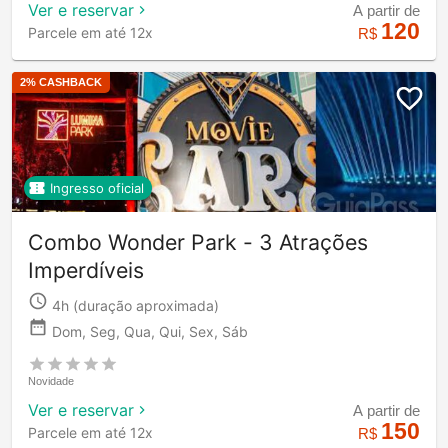
Ver e reservar
A partir de
120
Parcele em até 12x
R$
2
% CASHBACK
Ingresso oficial
Combo Wonder Park - 3 Atrações
Imperdíveis
4h
(duração aproximada)
Dom, Seg, Qua, Qui, Sex, Sáb
Novidade
Ver e reservar
A partir de
150
Parcele em até 12x
R$