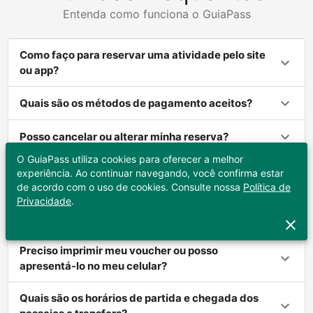
Entenda como funciona o GuiaPass
Como faço para reservar uma atividade pelo site
ou app?
Quais são os métodos de pagamento aceitos?
Posso cancelar ou alterar minha reserva?
O GuiaPass utiliza cookies para oferecer a melhor
Como funciona o reembolso em caso de
experiência. Ao continuar navegando, você confirma estar
alteração ou cancelamento?
de acordo com o uso de cookies. Consulte nossa
Política de
Privacidade
.
Como recebo a confirmação da minha reserva?
Preciso imprimir meu voucher ou posso
apresentá-lo no meu celular?
Quais são os horários de partida e chegada dos