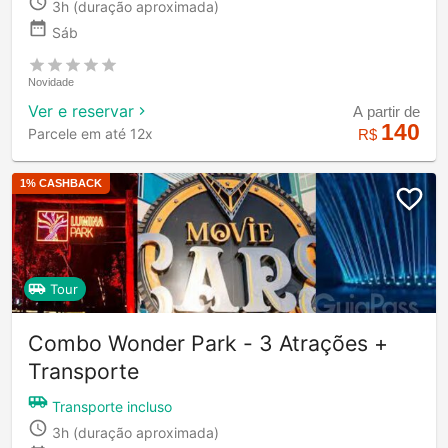
3h
(duração aproximada)
Sáb
Novidade
Ver e reservar
A partir de
140
Parcele em até 12x
R$
1
% CASHBACK
Tour
Combo Wonder Park - 3 Atrações +
Transporte
Transporte incluso
3h
(duração aproximada)