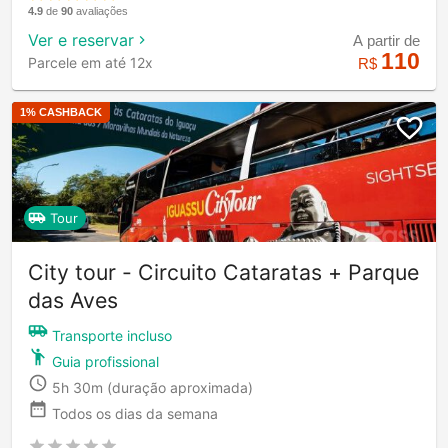
4.9
de
90
avaliações
Ver e reservar
A partir de
110
Parcele em até 12x
R$
1
% CASHBACK
Tour
City tour - Circuito Cataratas + Parque
das Aves
Transporte incluso
Guia profissional
5h 30m
(duração aproximada)
Todos os dias da semana