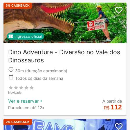
3
% CASHBACK
Ingresso oficial
Dino Adventure - Diversão no Vale dos
Dinossauros
30m
(duração aproximada)
Todos os dias da semana
Novidade
Ver e reservar
A partir de
112
Parcele em até 12x
R$
2
% CASHBACK