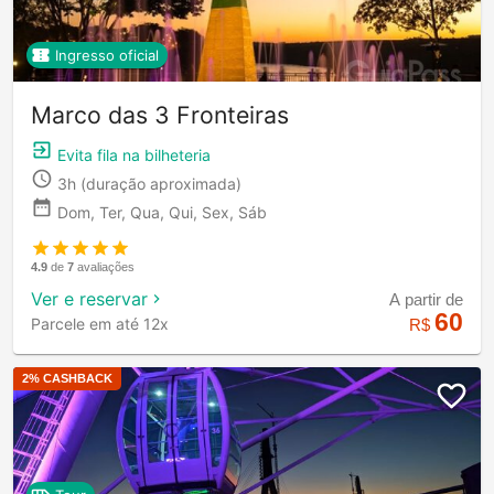
Ingresso oficial
Marco das 3 Fronteiras
Evita fila na bilheteria
3h
(duração aproximada)
Dom, Ter, Qua, Qui, Sex, Sáb
4.9
de
7
avaliações
Ver e reservar
A partir de
60
Parcele em até 12x
R$
2
% CASHBACK