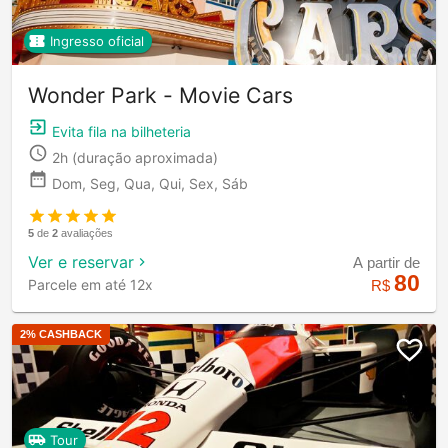
Ingresso oficial
Wonder Park - Movie Cars
Evita fila na bilheteria
2h
(duração aproximada)
Dom, Seg, Qua, Qui, Sex, Sáb
5
de
2
avaliações
Ver e reservar
A partir de
80
Parcele em até 12x
R$
2
% CASHBACK
Tour