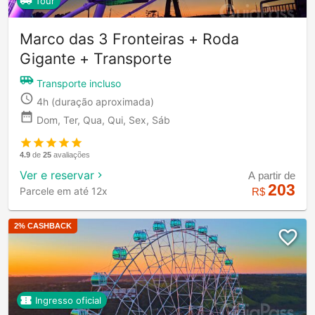
Tour
Marco das 3 Fronteiras + Roda
Gigante + Transporte
Transporte incluso
4h
(duração aproximada)
Dom, Ter, Qua, Qui, Sex, Sáb
4.9
de
25
avaliações
Ver e reservar
A partir de
203
Parcele em até 12x
R$
2
% CASHBACK
Ingresso oficial