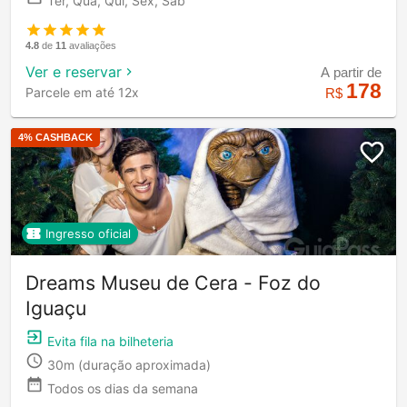
Ter, Qua, Qui, Sex, Sáb
4.8
de
11
avaliações
Ver e reservar
A partir de
178
Parcele em até 12x
R$
4
% CASHBACK
Ingresso oficial
Dreams Museu de Cera - Foz do
Iguaçu
Evita fila na bilheteria
30m
(duração aproximada)
Todos os dias da semana