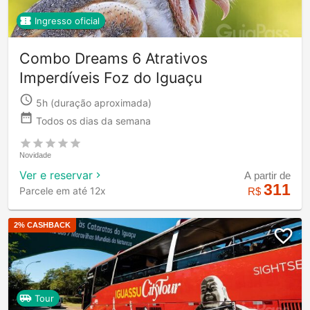
Ingresso oficial
Combo Dreams 6 Atrativos
Imperdíveis Foz do Iguaçu
5h
(duração aproximada)
Todos os dias da semana
Novidade
Ver e reservar
A partir de
311
Parcele em até 12x
R$
2
% CASHBACK
Tour