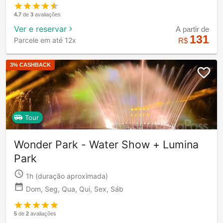
4.7
de
3
avaliações
Ver e reservar
A partir de
131
Parcele em até 12x
R$
3
% CASHBACK
Tour
Wonder Park - Water Show + Lumina
Park
1h
(duração aproximada)
Dom, Seg, Qua, Qui, Sex, Sáb
5
de
2
avaliações