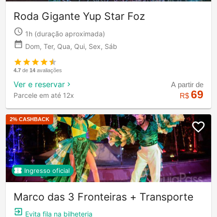
Roda Gigante Yup Star Foz
1h
(duração aproximada)
Dom, Ter, Qua, Qui, Sex, Sáb
4.7
de
14
avaliações
Ver e reservar
A partir de
69
Parcele em até 12x
R$
2
% CASHBACK
Ingresso oficial
Marco das 3 Fronteiras + Transporte
Evita fila na bilheteria