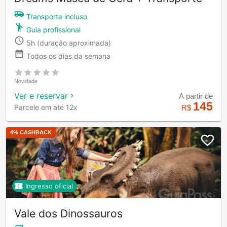
Transporte incluso
Guia profissional
5h
(duração aproximada)
Todos os dias da semana
Novidade
Ver e reservar
A partir de
145
Parcele em até 12x
R$
4
% CASHBACK
Ingresso oficial
Vale dos Dinossauros