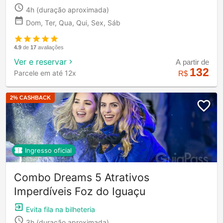
4h
(duração aproximada)
Dom, Ter, Qua, Qui, Sex, Sáb
4.9
de
17
avaliações
Ver e reservar
A partir de
132
Parcele em até 12x
R$
2
% CASHBACK
Ingresso oficial
Combo Dreams 5 Atrativos
Imperdíveis Foz do Iguaçu
Evita fila na bilheteria
3h
(duração aproximada)