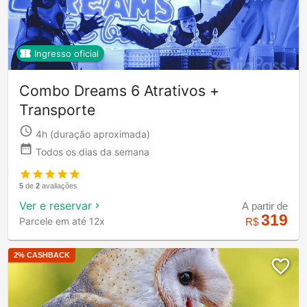
Ingresso oficial
Combo Dreams 6 Atrativos +
Transporte
4h
(duração aproximada)
Todos os dias da semana
5
de
2
avaliações
Ver e reservar
A partir de
319
Parcele em até 12x
R$
2
% CASHBACK