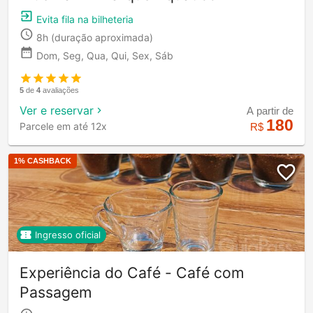
Evita fila na bilheteria
8h
(duração aproximada)
Dom, Seg, Qua, Qui, Sex, Sáb
5
de
4
avaliações
Ver e reservar
A partir de
180
Parcele em até 12x
R$
1
% CASHBACK
Ingresso oficial
Experiência do Café - Café com
Passagem