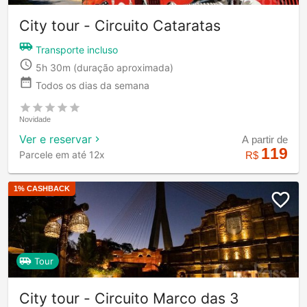
City tour - Circuito Cataratas
Transporte incluso
5h 30m
(duração aproximada)
Todos os dias da semana
Novidade
Ver e reservar
A partir de
119
Parcele em até 12x
R$
1
% CASHBACK
Tour
City tour - Circuito Marco das 3