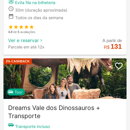
Evita fila na bilheteria
30m
(duração aproximada)
Todos os dias da semana
4.8
de
5
avaliações
Ver e reservar
A partir de
131
Parcele em até 12x
R$
2
% CASHBACK
Tour
Dreams Vale dos Dinossauros +
Transporte
Transporte incluso