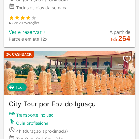
Todos os dias da semana
4.2
de
20
avaliações
Ver e reservar
A partir de
264
Parcele em até 12x
R$
2
% CASHBACK
Tour
City Tour por Foz do Iguaçu
Transporte incluso
Guia profissional
4h
(duração aproximada)