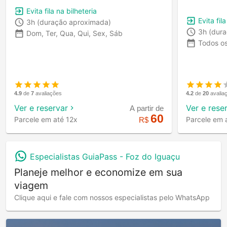
Evita fila na bilheteria
Evita fil
3h
(duração aproximada)
3h
(dur
Dom, Ter, Qua, Qui, Sex, Sáb
Todos o
4.2
de
20
avalia
4.9
de
7
avaliações
Ver e rese
Ver e reservar
A partir de
60
Parcele em 
Parcele em até 12x
R$
Especialistas GuiaPass -
Foz do Iguaçu
Planeje melhor e economize em sua
viagem
Clique aqui e fale com nossos especialistas pelo WhatsApp