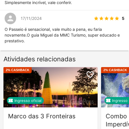
Simplesmente incrível, vale conferir.
5
17/11/2024
O Passeio é sensacional, vale muito a pena, eu faria
novamente.O guia Miguel da MMC Turismo, super educado e
prestativo.
Atividades relacionadas
2
% CASHBACK
2
% CASHBACK
Ingresso oficial
Ingresso o
Marco das 3 Fronteiras
Combo D
Imperdí