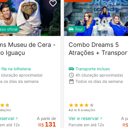
sso oficial
Tour
ms Museu de Cera -
Combo Dreams 5
o Iguaçu
Atrações + Transpor
 fila na bilheteria
Transporte incluso
(duração aproximada)
4h
(duração aproximada)
s os dias da semana
Todos os dias da semana
aliações
4.2
de
5
avaliações
eservar
Ver e reservar
A partir de
A p
131
 em até 12x
Parcele em até 12x
R$
R