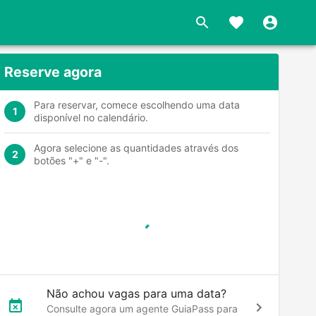
Reserve agora
Para reservar, comece escolhendo uma data
1
disponível no calendário.
Agora selecione as quantidades através dos
2
botões "+" e "-".
Não achou vagas para uma data?
Consulte agora um agente GuiaPass para