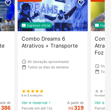
Ingresso oficial
Ingress
Combo Dreams 6
Combo
te
Atrativos + Transporte
Atrati
Foz do
4h
(duração aproximada)
5h
(d
Todos os dias da semana
Todos
Novidade
5
de
2
avaliações
Ver e re
Ver e reservar
artir de
A partir de
386
319
Parcele e
Parcele em até 12x
$
R$