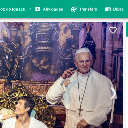
›
Foz do Iguaçu
Atividades
Transfers
Dicas
❯