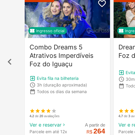
Ingresso oficial
Ingre
Combo Dreams 5
Drea
Atrativos Imperdíveis
Foz d
Foz do Iguaçu
Evita
Evita fila na bilheteria
30m
3h
(duração aproximada)
Todo
Todos os dias da semana
4.7
de
3
av
4.2
de
20
avaliações
Ver e r
Ver e reservar
A partir de
264
Parcele
Parcele em até 12x
R$