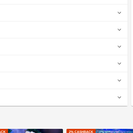
ACK
2
% CASHBACK