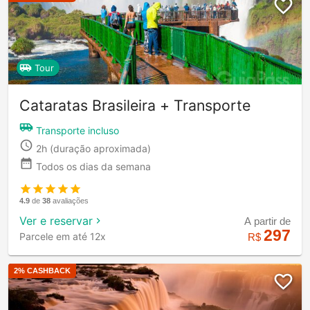
Tour
Cataratas Brasileira + Transporte
Transporte incluso
2h
(duração aproximada)
Todos os dias da semana
4.9
de
38
avaliações
Ver e reservar
A partir de
297
Parcele em até 12x
R$
2
% CASHBACK