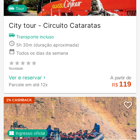
Tour
City tour - Circuito Cataratas
Transporte incluso
5h 30m
(duração aproximada)
Todos os dias da semana
Novidade
Ver e reservar
A partir de
119
Parcele em até 12x
R$
1
% CASHBACK
Ingresso oficial