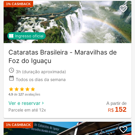
1
% CASHBACK
Ingresso oficial
Cataratas Brasileira - Maravilhas de
Foz do Iguaçu
3h
(duração aproximada)
Todos os dias da semana
4.9
de
127
avaliações
Ver e reservar
A partir de
152
Parcele em até 12x
R$
1
% CASHBACK