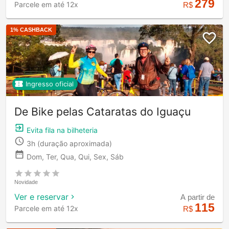
279
Parcele em até 12x
R$
1
% CASHBACK
Ingresso oficial
De Bike pelas Cataratas do Iguaçu
Evita fila na bilheteria
3h
(duração aproximada)
Dom, Ter, Qua, Qui, Sex, Sáb
Novidade
Ver e reservar
A partir de
115
Parcele em até 12x
R$