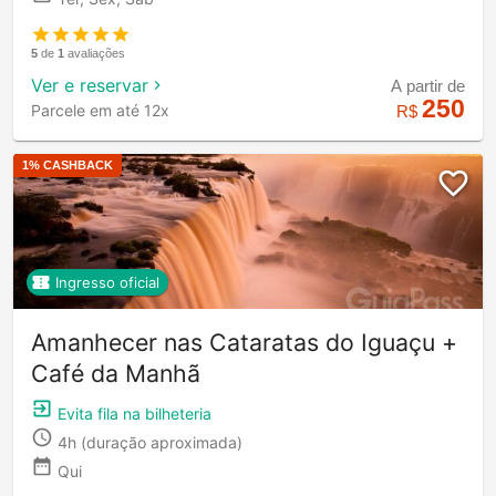
5
de
1
avaliações
Ver e reservar
A partir de
250
Parcele em até 12x
R$
1
% CASHBACK
Ingresso oficial
Amanhecer nas Cataratas do Iguaçu +
Café da Manhã
Evita fila na bilheteria
4h
(duração aproximada)
Qui