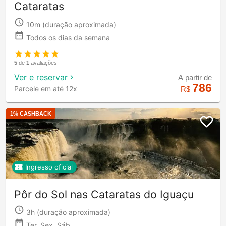
Cataratas
10m
(duração aproximada)
Todos os dias da semana
5
de
1
avaliações
Ver e reservar
A partir de
786
Parcele em até 12x
R$
1
% CASHBACK
Ingresso oficial
Pôr do Sol nas Cataratas do Iguaçu
3h
(duração aproximada)
Ter, Sex, Sáb