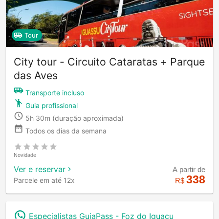
Tour
City tour - Circuito Cataratas + Parque
das Aves
Transporte incluso
Guia profissional
5h 30m
(duração aproximada)
Todos os dias da semana
Novidade
Ver e reservar
A partir de
338
Parcele em até 12x
R$
Especialistas GuiaPass -
Foz do Iguaçu