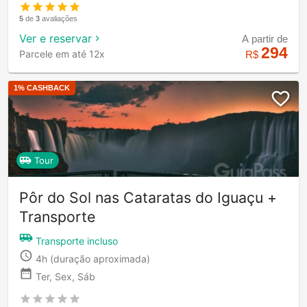
5
de
3
avaliações
Ver e reservar
A partir de
294
Parcele em até 12x
R$
1
% CASHBACK
Tour
Pôr do Sol nas Cataratas do Iguaçu +
Transporte
Transporte incluso
4h
(duração aproximada)
Ter, Sex, Sáb