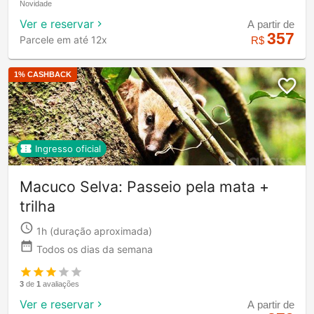
Novidade
Ver e reservar
A partir de
357
Parcele em até 12x
R$
1
% CASHBACK
Ingresso oficial
Macuco Selva: Passeio pela mata +
trilha
1h
(duração aproximada)
Todos os dias da semana
3
de
1
avaliações
Ver e reservar
A partir de