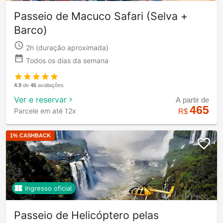
Passeio de Macuco Safari (Selva +
Barco)
2h
(duração aproximada)
Todos os dias da semana
4.9
de
46
avaliações
Ver e reservar
A partir de
465
Parcele em até 12x
R$
1
% CASHBACK
Ingresso oficial
Passeio de Helicóptero pelas