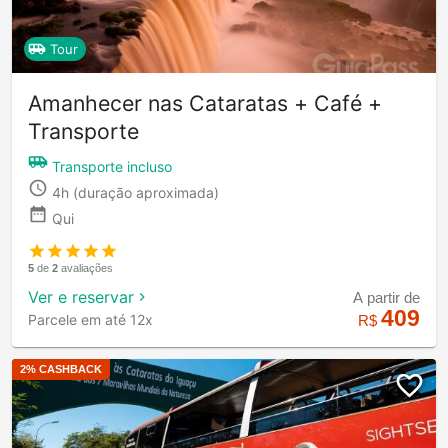
Tour
Amanhecer nas Cataratas + Café +
Transporte
Transporte incluso
4h
(duração aproximada)
Qui
5
de
2
avaliações
Ver e reservar
A partir de
409
Parcele em até 12x
R$
2
% CASHBACK