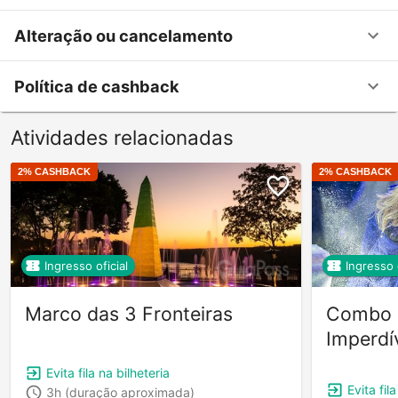
Alteração ou cancelamento
Política de cashback
Atividades relacionadas
2
% CASHBACK
2
% CASHBACK
Ingresso oficial
Ingresso o
Marco das 3 Fronteiras
Combo D
Imperdí
Evita fila na bilheteria
Evita fil
3h
(duração aproximada)