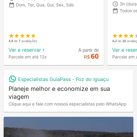
3h
(dur
Dom, Ter, Qua, Qui, Sex, Sáb
Todos o
4.2
de
20
avalia
4.9
de
7
avaliações
Ver e rese
Ver e reservar
A partir de
60
Parcele em 
Parcele em até 12x
R$
Especialistas GuiaPass -
Foz do Iguaçu
Planeje melhor e economize em sua
viagem
Clique aqui e fale com nossos especialistas pelo WhatsApp