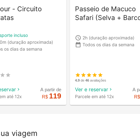
tour - Circuito
Passeio de Macuco
atas
Safari (Selva + Barc
sporte incluso
2h
(duração aproximada)
30m
(duração aproximada)
Todos os dias da semana
s os dias da semana
4.9
de
46
avaliações
eservar
Ver e reservar
A partir de
A p
119
 em até 12x
Parcele em até 12x
R$
R
sua viagem