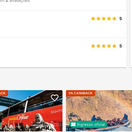
em
2
avaliações
5
5
ACK
1
% CASHBACK
Ingresso oficial