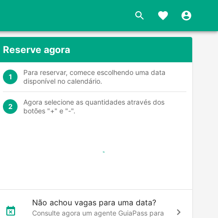
Reserve agora
Para reservar, comece escolhendo uma data
1
disponível no calendário.
Agora selecione as quantidades através dos
2
botões "+" e "-".
Não achou vagas para uma data?
Consulte agora um agente GuiaPass para