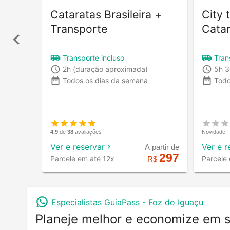
Cataratas Brasileira +
City 
Transporte
Catar
Transporte incluso
Tran
2h
(duração aproximada)
5h 
Todos os dias da semana
Todo
4.9
de
38
avaliações
Novidade
Ver e reservar
Ver e r
A partir de
297
Parcele em até 12x
Parcele
R$
Especialistas GuiaPass -
Foz do Iguaçu
Planeje melhor e economize em 