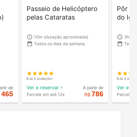
Passeio de Helicóptero
Pôr do
o)
pelas Cataratas
do Igu
10m
(duração aproximada)
3h
(d
Todos os dias da semana
Ter, S
5
de
1
avaliações
5
de
1
avalia
Ver e reservar
Ver e re
artir de
A partir de
465
786
Parcele em até 12x
Parcele e
$
R$