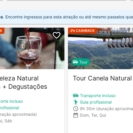
ss
. Encontre ingressos para esta atração ou até mesmo passeios que a
K
2
% CASHBACK
Tour
eleza Natural
Tour Canela Natural
a + Degustações
Transporte incluso
orte incluso
Guia profissional
rofissional
9h 30m
(duração aproxim
ração aproximada)
Dom, Ter, Qui
ui, Sáb