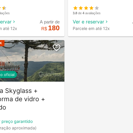
3.8
de
4
avaliações
liações
Ver e reservar
servar
A partir de
180
Parcele em até 12x
m até 12x
R$
K
o oficial
a Skyglass +
orma de vidro +
do
 preço garantido
ração aproximada)