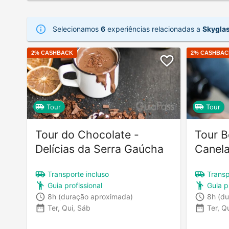
Selecionamos
6
experiências relacionadas a
Skygla
2
% CASHBACK
2
% CASHBAC
Tour
Tour
Tour do Chocolate -
Tour B
Delícias da Serra Gaúcha
Canel
Transporte incluso
Transp
Guia profissional
Guia p
8h
(duração aproximada)
8h
(du
Ter, Qui, Sáb
Ter, Q