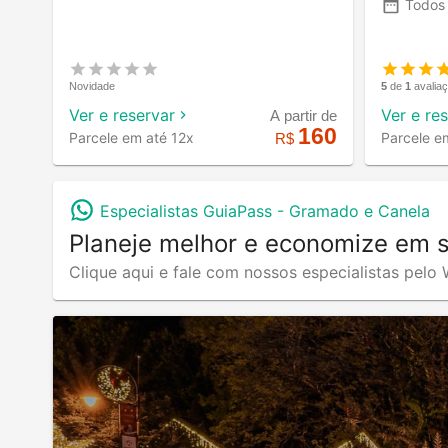
Todos
Novidade
5
de
1
avalia
Ver e reservar
Ver e re
A partir de
160
Parcele em até 12x
Parcele e
R$
Especialistas GuiaPass -
Gramado e Canela
Planeje melhor e economize em 
Clique aqui e fale com nossos especialistas pel