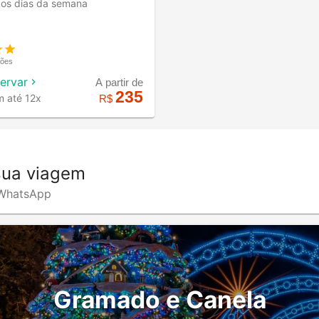
 os dias da semana
ções
servar
A partir de
235
m até 12x
R$
sua viagem
o WhatsApp
Gramado e Canela