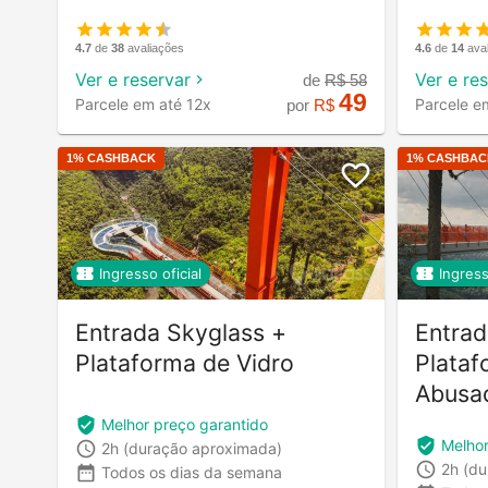
4.7
de
38
avaliações
4.6
de
14
ava
Ver e reservar
Ver e re
de
R$
58
49
Parcele em até 12x
Parcele e
por
R$
1
% CASHBACK
1
% CASHBAC
Ingresso oficial
Ingress
Entrada Skyglass +
Entrad
Plataforma de Vidro
Plataf
Abusa
Melhor preço garantido
Melhor
2h
(duração aproximada)
2h
(du
Todos os dias da semana