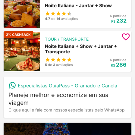
Noite Italiana - Jantar + Show
A partir de
4.7
de
14
avaliações
232
R$
2
% CASHBACK
TOUR / TRANSPORTE
Noite Italiana + Show + Jantar +
Transporte
A partir de
286
5
de
3
avaliações
R$
Especialistas GuiaPass -
Gramado e Canela
Planeje melhor e economize em sua
viagem
Clique aqui e fale com nossos especialistas pelo WhatsApp