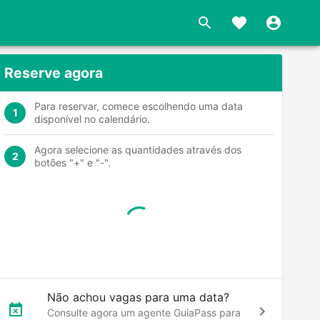
s
Reserve agora
Para reservar, comece escolhendo uma data
1
disponível no calendário.
Agora selecione as quantidades através dos
2
botões "+" e "-".
Não achou vagas para uma data?
Consulte agora um agente GuiaPass para