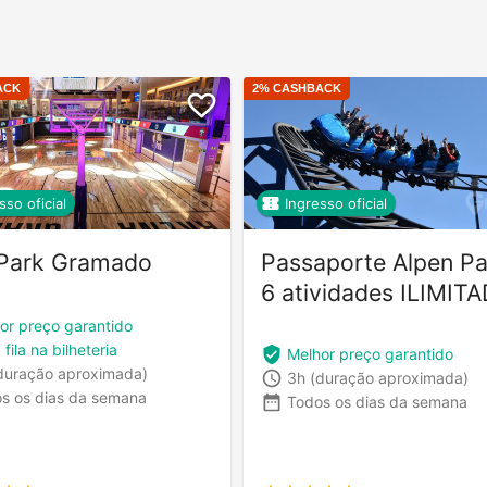
ACK
2
% CASHBACK
sso oficial
Ingresso oficial
Park Gramado
Passaporte Alpen Pa
6 atividades ILIMIT
or preço garantido
 fila na bilheteria
Melhor preço garantido
duração aproximada)
3h
(duração aproximada)
s os dias da semana
Todos os dias da semana