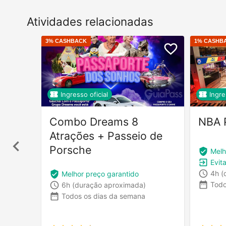
Atividades relacionadas
3
% CASHBACK
1
% CASHB
Ingresso oficial
Ingre
Combo Dreams 8
NBA 
Atrações + Passeio de
Porsche
Melh
Evita
4h
(
Melhor preço garantido
Todo
6h
(duração aproximada)
Todos os dias da semana