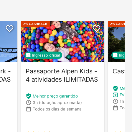
2
% CASHBACK
2
% CASHBA
Ingresso oficial
Ingress
rk -
Passaporte Alpen Kids -
Castel
ADAS
4 atividades ILIMITADAS
Melhor
Evita f
Melhor preço garantido
1h
(du
3h
(duração aproximada)
Todos
Todos os dias da semana