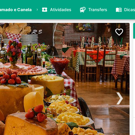
›
amado e Canela
Atividades
Transfers
Dica
❯