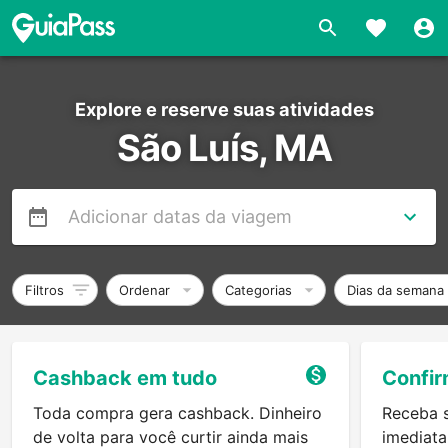
Explore e reserve suas atividades
São Luís, MA
Filtros
Ordenar
Categorias
Dias da semana
Cashback em tudo
Confir
Toda compra gera cashback. Dinheiro
Receba 
de volta para você curtir ainda mais
imediata