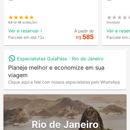
4.8
de
44
avaliações
Novidade
Ver e reservar
Ver e rese
A partir de
585
Parcele em até 12x
Parcele em 
R$
Especialistas GuiaPass -
Rio de Janeiro
Planeje melhor e economize em sua
viagem
Clique aqui e fale com nossos especialistas pelo WhatsApp
Rio de Janeiro