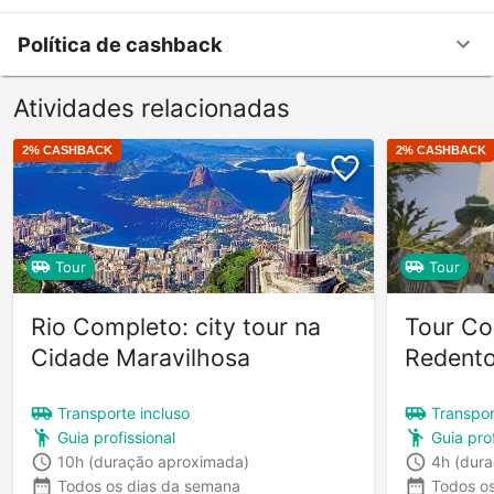
Política de cashback
Atividades relacionadas
2
% CASHBACK
2
% CASHBACK
Tour
Tour
Rio Completo: city tour na
Tour Co
Cidade Maravilhosa
Redento
Transporte incluso
Transpor
Guia profissional
Guia prof
10h
(duração aproximada)
4h
(dur
Todos os dias da semana
Todos o