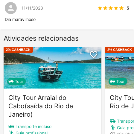
5
11/11/2023
Dia maravilhoso
Atividades relacionadas
2
% CASHBACK
2
% CASHBACK
Tour
Tour
City Tour Arraial do
City To
Cabo(saída do Rio de
Rio de J
Janeiro)
Transpor
Transporte incluso
Guia prof
Guia profissional