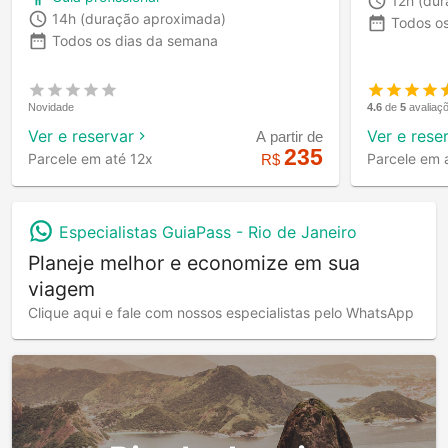
12h
(dur
14h
(duração aproximada)
Todos o
Todos os dias da semana
4.6
de
5
avaliaç
Novidade
Ver e rese
Ver e reservar
A partir de
235
Parcele em 
Parcele em até 12x
R$
Especialistas GuiaPass -
Rio de Janeiro
Planeje melhor e economize em sua
viagem
Clique aqui e fale com nossos especialistas pelo WhatsApp