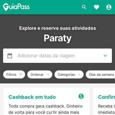
Explore e reserve suas atividades
Paraty
Filtros
Ordenar
Categorias
Dias da semana
Cashback em tudo
Confir
Toda compra gera cashback. Dinheiro
Receba 
de volta para você curtir ainda mais
imediata