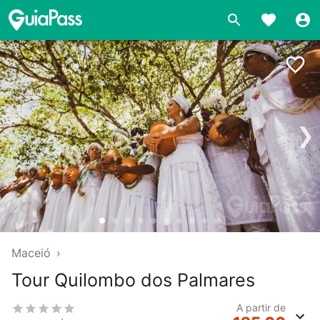
❯
Maceió
›
Tour Quilombo dos Palmares
A partir de