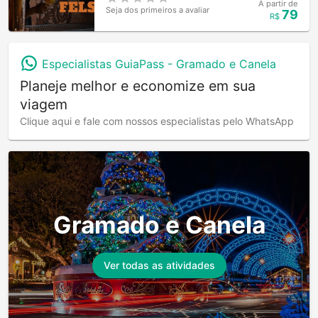
A partir de
Seja dos primeiros a avaliar
79
R$
Especialistas GuiaPass -
Gramado e Canela
Planeje melhor e economize em sua
viagem
Clique aqui e fale com nossos especialistas pelo WhatsApp
Gramado e Canela
Ver todas as atividades