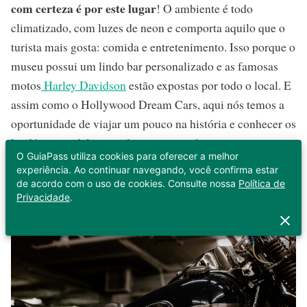
com certeza é por este lugar
! O ambiente é todo
climatizado, com luzes de neon e comporta aquilo que o
turista mais gosta: comida e entretenimento. Isso porque o
museu possui um lindo bar personalizado e as famosas
motos
Harley Davidson
estão expostas por todo o local. E
assim como o Hollywood Dream Cars, aqui nós temos a
oportunidade de viajar um pouco na história e conhecer os
lendários modelos que deram origem às motos.
O GuiaPass utiliza cookies para oferecer a melhor
experiência. Ao continuar navegando, você confirma estar
Endereço
: Av. das Hortênsias, 5507 - Subsolo, Gramado -
de acordo com o uso de cookies. Consulte nossa
Política de
RS, 95670-000
Privacidade
.