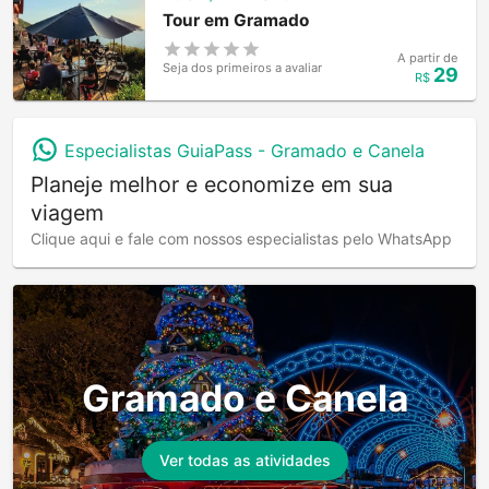
Tour em Gramado
A partir de
Seja dos primeiros a avaliar
29
R$
Especialistas GuiaPass -
Gramado e Canela
Planeje melhor e economize em sua
viagem
Clique aqui e fale com nossos especialistas pelo WhatsApp
Gramado e Canela
Ver todas as atividades