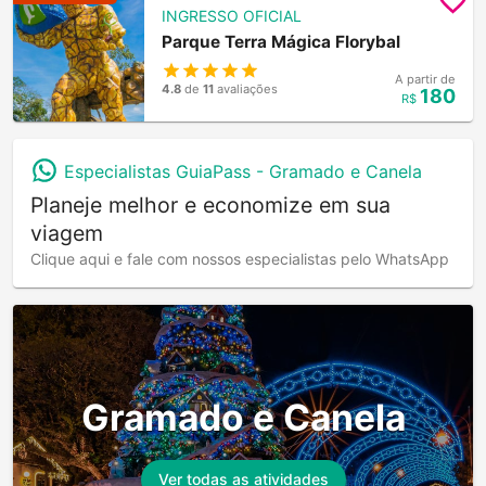
INGRESSO OFICIAL
Parque Terra Mágica Florybal
A partir de
4.8
de
11
avaliações
180
R$
Especialistas GuiaPass -
Gramado e Canela
Planeje melhor e economize em sua
viagem
Clique aqui e fale com nossos especialistas pelo WhatsApp
Gramado e Canela
Ver todas as atividades