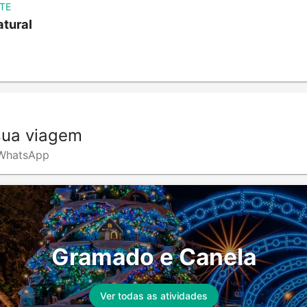
TE
atural
sua viagem
o WhatsApp
Gramado e Canela
Ver todas as atividades