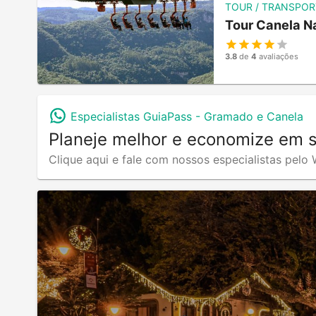
TOUR / TRANSPOR
Tour Canela N
3.8
de
4
avaliações
Especialistas GuiaPass -
Gramado e Canela
Planeje melhor e economize em 
Clique aqui e fale com nossos especialistas pel