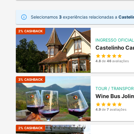
Selecionamos
3
experiências relacionadas a
Casteli
2
% CASHBACK
INGRESSO OFICIAL
Castelinho Ca
4.8
de
46
avaliações
3
% CASHBACK
TOUR / TRANSPOR
Wine Bus Joli
4.9
de
7
avaliações
2
% CASHBACK