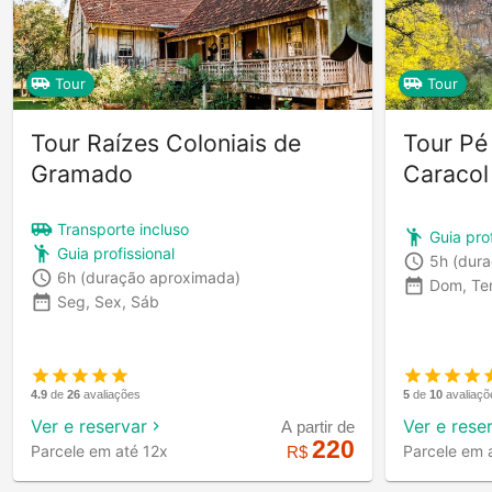
Tour
Tour
Tour Raízes Coloniais de
Tour Pé
Gramado
Caracol
Transporte incluso
Guia prof
Guia profissional
5h
(dur
6h
(duração aproximada)
Dom, Ter
Seg, Sex, Sáb
5
de
10
avaliaçõ
4.9
de
26
avaliações
Ver e rese
Ver e reservar
A partir de
220
Parcele em 
Parcele em até 12x
R$