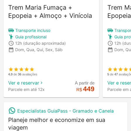
Trem Maria Fumaça +
Trem Ma
Epopeia + Almoço + Vinícola
Epopeia
Transporte incluso
Transpor
Guia profissional
Guia prof
12h
(duração aproximada)
12h
(dur
Dom, Qua, Qui, Sex, Sáb
Dom, Qu
4.9
de
36
avaliações
5
de
47
avaliaçõ
Ver e reservar
Ver e rese
A partir de
449
Parcele em até 12x
Parcele em 
R$
Especialistas GuiaPass -
Gramado e Canela
Planeje melhor e economize em sua
viagem