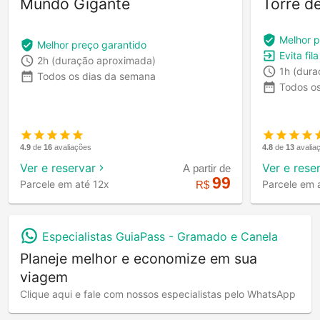
Mundo Gigante
Torre d
Melhor p
Melhor preço garantido
Evita fil
2h
(duração aproximada)
1h
(dura
Todos os dias da semana
Todos o
4.9
de
16
avaliações
4.8
de
13
avalia
Ver e reservar
Ver e rese
A partir de
99
Parcele em até 12x
Parcele em 
R$
Especialistas GuiaPass -
Gramado e Canela
Planeje melhor e economize em sua
viagem
Clique aqui e fale com nossos especialistas pelo WhatsApp