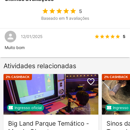
5
Baseado em
1
avaliações
5
12/01/2025
Muito bom
Atividades relacionadas
2
% CASHBACK
2
% CASHBACK
Ingresso oficial
Ingresso o
Big Land Parque Temático -
Sinos d