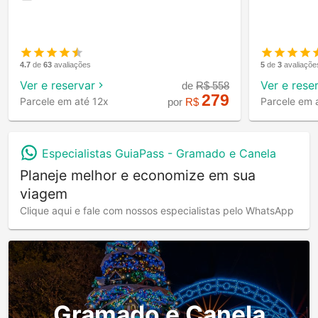
4.7
de
63
avaliações
5
de
3
avaliaçõe
Ver e reservar
Ver e rese
de
R$
558
279
Parcele em até 12x
Parcele em 
por
R$
Especialistas GuiaPass -
Gramado e Canela
Planeje melhor e economize em sua
viagem
Clique aqui e fale com nossos especialistas pelo WhatsApp
Gramado e Canela