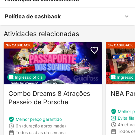
Política de cashback
Atividades relacionadas
3
% CASHBACK
1
% CASHBACK
Ingresso oficial
Ingresso o
Combo Dreams 8 Atrações +
NBA Pa
Passeio de Porsche
Melhor p
Evita fil
Melhor preço garantido
4h
(dur
6h
(duração aproximada)
Todos o
Todos os dias da semana