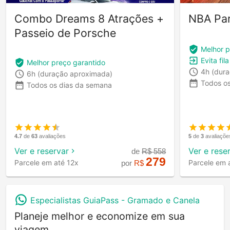
Combo Dreams 8 Atrações +
NBA Pa
Passeio de Porsche
Melhor p
Evita fil
Melhor preço garantido
4h
(dur
6h
(duração aproximada)
Todos o
Todos os dias da semana
4.7
de
63
avaliações
5
de
3
avaliaçõe
Ver e reservar
Ver e rese
de
R$
558
279
Parcele em até 12x
Parcele em 
por
R$
Especialistas GuiaPass -
Gramado e Canela
Planeje melhor e economize em sua
viagem