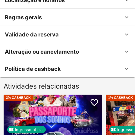
Regras gerais
Validade da reserva
Alteração ou cancelamento
Política de cashback
Atividades relacionadas
3
% CASHBACK
1
% CASHBACK
Ingresso oficial
Ingresso o