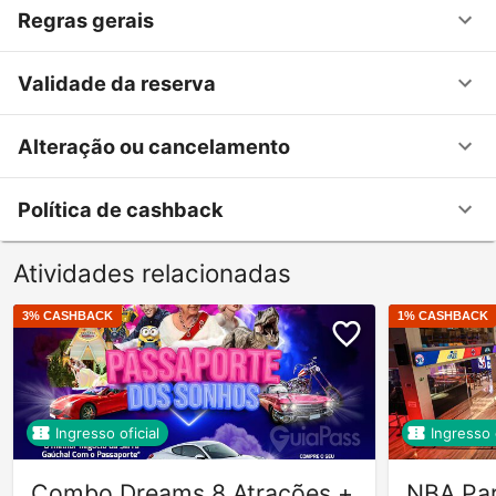
Regras gerais
Validade da reserva
Alteração ou cancelamento
Política de cashback
Atividades relacionadas
3
% CASHBACK
1
% CASHBACK
Ingresso oficial
Ingresso o
Combo Dreams 8 Atrações +
NBA Pa