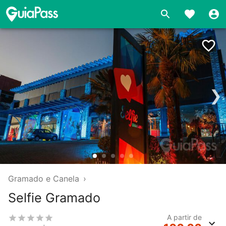
❯
Gramado e Canela
›
Selfie Gramado
A partir de