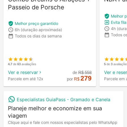
Passeio de Porsche
Melhor p
Evita fil
Melhor preço garantido
4h
(dur
6h
(duração aproximada)
Todos o
Todos os dias da semana
4.7
de
63
avaliações
5
de
3
avaliaçõe
Ver e reservar
Ver e rese
de
R$
558
279
Parcele em até 12x
Parcele em 
por
R$
Especialistas GuiaPass -
Gramado e Canela
Planeje melhor e economize em sua
viagem
Clique aqui e fale com nossos especialistas pelo WhatsApp