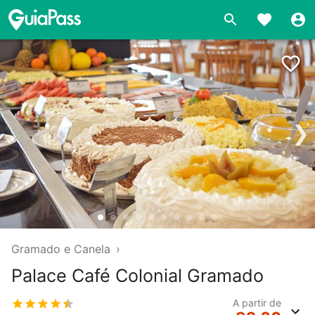
❯
Gramado e Canela
›
Palace Café Colonial Gramado
A partir de