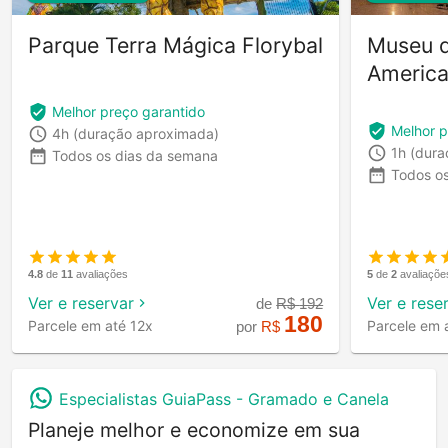
Parque Terra Mágica Florybal
Museu 
America
Melhor preço garantido
Melhor p
4h
(duração aproximada)
1h
(dura
Todos os dias da semana
Todos o
5
de
2
avaliaçõe
4.8
de
11
avaliações
Ver e rese
Ver e reservar
de
R$
192
180
Parcele em 
Parcele em até 12x
por
R$
Especialistas GuiaPass -
Gramado e Canela
Planeje melhor e economize em sua