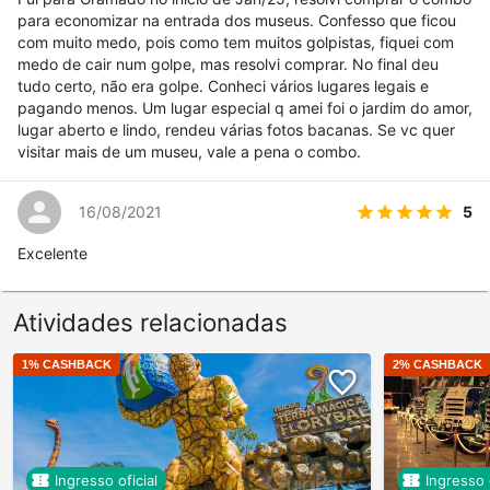
para economizar na entrada dos museus. Confesso que ficou
com muito medo, pois como tem muitos golpistas, fiquei com
medo de cair num golpe, mas resolvi comprar. No final deu
tudo certo, não era golpe. Conheci vários lugares legais e
pagando menos. Um lugar especial q amei foi o jardim do amor,
lugar aberto e lindo, rendeu várias fotos bacanas. Se vc quer
visitar mais de um museu, vale a pena o combo.
5
16/08/2021
Excelente
Atividades relacionadas
1
% CASHBACK
2
% CASHBACK
Ingresso oficial
Ingresso o