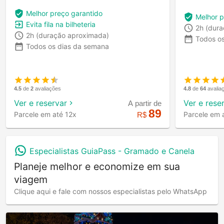
Melhor preço garantido
Melhor p
Evita fila na bilheteria
2h
(dura
2h
(duração aproximada)
Todos o
Todos os dias da semana
4.8
de
64
avalia
4.5
de
2
avaliações
Ver e rese
Ver e reservar
A partir de
89
Parcele em 
Parcele em até 12x
R$
Especialistas GuiaPass -
Gramado e Canela
Planeje melhor e economize em sua
viagem
Clique aqui e fale com nossos especialistas pelo WhatsApp