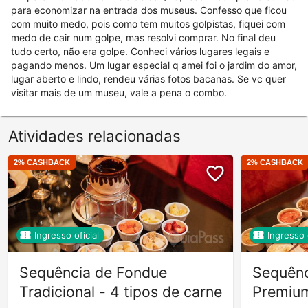
para economizar na entrada dos museus. Confesso que ficou
com muito medo, pois como tem muitos golpistas, fiquei com
medo de cair num golpe, mas resolvi comprar. No final deu
tudo certo, não era golpe. Conheci vários lugares legais e
pagando menos. Um lugar especial q amei foi o jardim do amor,
lugar aberto e lindo, rendeu várias fotos bacanas. Se vc quer
visitar mais de um museu, vale a pena o combo.
Atividades relacionadas
2
% CASHBACK
2
% CASHBACK
Ingresso oficial
Ingresso o
Sequência de Fondue
Sequênc
Tradicional - 4 tipos de carne
Premium