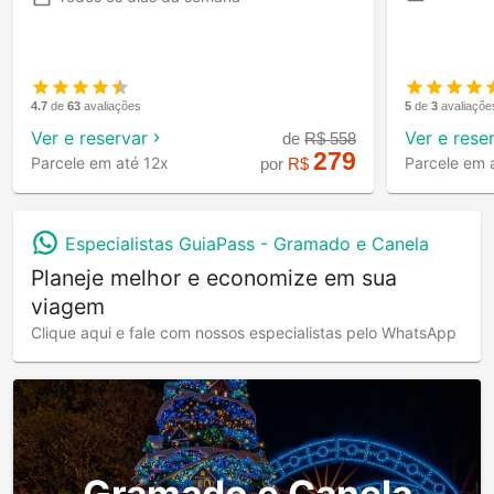
4.7
de
63
avaliações
5
de
3
avaliaçõe
Ver e reservar
Ver e rese
de
R$
558
279
Parcele em até 12x
Parcele em 
por
R$
Especialistas GuiaPass -
Gramado e Canela
Planeje melhor e economize em sua
viagem
Clique aqui e fale com nossos especialistas pelo WhatsApp
Gramado e Canela