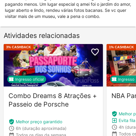
pagando menos. Um lugar especial q amei foi o jardim do amor,
lugar aberto e lindo, rendeu várias fotos bacanas. Se vc quer
visitar mais de um museu, vale a pena o combo.
Atividades relacionadas
3
% CASHBACK
1
% CASHBACK
Ingresso oficial
Ingresso o
Combo Dreams 8 Atrações +
NBA Pa
Passeio de Porsche
Melhor p
Evita fil
Melhor preço garantido
4h
(dur
6h
(duração aproximada)
Todos o
Todos os dias da semana