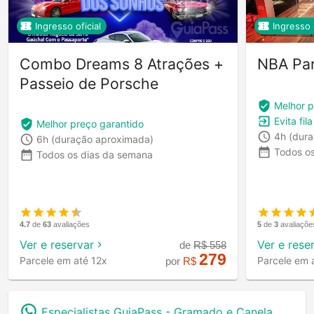
Ingresso oficial
Ingresso o
Combo Dreams 8 Atrações +
NBA Pa
Passeio de Porsche
Melhor p
Evita fil
Melhor preço garantido
4h
(dur
6h
(duração aproximada)
Todos o
Todos os dias da semana
4.7
de
63
avaliações
5
de
3
avaliaçõe
Ver e reservar
Ver e rese
de
R$
558
279
Parcele em até 12x
Parcele em 
por
R$
Especialistas GuiaPass -
Gramado e Canela