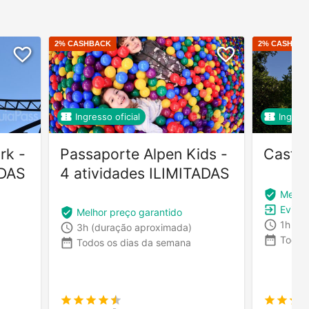
2
% CASHBACK
2
% CASHBA
Ingresso oficial
Ingress
rk -
Passaporte Alpen Kids -
Castel
ADAS
4 atividades ILIMITADAS
Melhor
Evita f
Melhor preço garantido
1h
(du
3h
(duração aproximada)
Todos
Todos os dias da semana