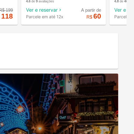
4.6
de
9
avaliações
4.8
de
46
ava
Ver e reservar
Ver e re
R$
199
A partir de
118
60
Parcele em até 12x
Parcele e
$
R$