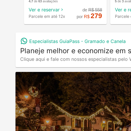
5
de
3
aval
4.7
de
63
avaliações
Ver e r
Ver e reservar
de
R$
558
279
Parcele
Parcele em até 12x
por
R$
Especialistas GuiaPass -
Gramado e Canela
Planeje melhor e economize em 
Clique aqui e fale com nossos especialistas pel