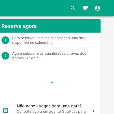
s
Reserve agora
Para reservar, comece escolhendo uma data
1
disponível no calendário.
Agora selecione as quantidades através dos
2
botões "+" e "-".
Não achou vagas para uma data?
Consulte agora um agente GuiaPass para