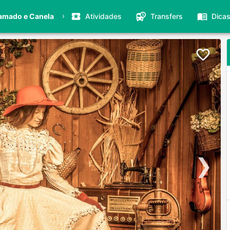
›
amado e Canela
Atividades
Transfers
Dica
❯