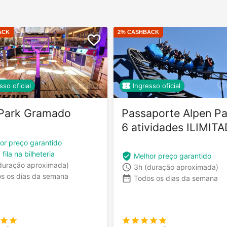
ACK
2
% CASHBACK
sso oficial
Ingresso oficial
Park Gramado
Passaporte Alpen Pa
6 atividades ILIMIT
or preço garantido
 fila na bilheteria
Melhor preço garantido
duração aproximada)
3h
(duração aproximada)
s os dias da semana
Todos os dias da semana