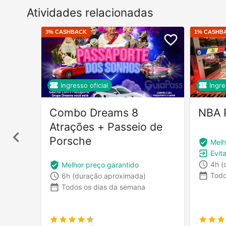
Atividades relacionadas
3
% CASHBACK
1
% CASHB
Ingresso oficial
Ingre
Combo Dreams 8
NBA 
Atrações + Passeio de
Porsche
Melh
Evita
4h
(
Melhor preço garantido
Todo
6h
(duração aproximada)
Todos os dias da semana