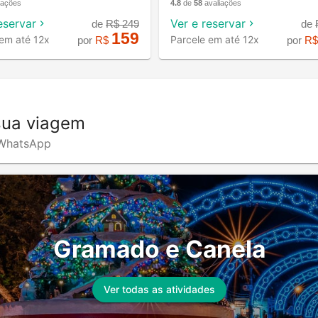
iações
4.8
de
58
avaliações
eservar
Ver e reservar
de
R$
249
de
159
 em até 12x
Parcele em até 12x
por
R$
por
R
sua viagem
o WhatsApp
Gramado e Canela
Ver todas as atividades