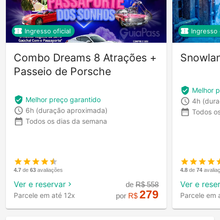
Ingresso oficial
Ingresso o
Combo Dreams 8 Atrações +
Snowlan
Passeio de Porsche
Melhor p
Melhor preço garantido
4h
(dur
6h
(duração aproximada)
Todos o
Todos os dias da semana
4.7
de
63
avaliações
4.8
de
74
avalia
Ver e reservar
Ver e rese
de
R$
558
279
Parcele em até 12x
Parcele em 
por
R$