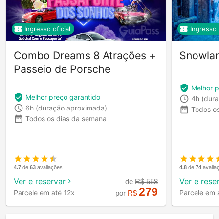
Ingresso oficial
Ingresso o
Combo Dreams 8 Atrações +
Snowlan
Passeio de Porsche
Melhor p
Melhor preço garantido
4h
(dur
6h
(duração aproximada)
Todos o
Todos os dias da semana
4.7
de
63
avaliações
4.8
de
74
avalia
Ver e reservar
Ver e rese
de
R$
558
279
Parcele em até 12x
Parcele em 
por
R$