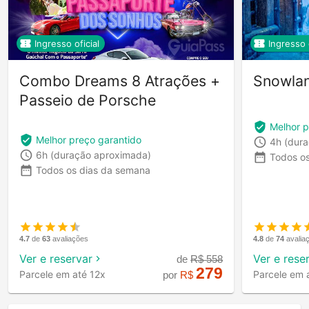
Ingresso oficial
Ingresso o
Combo Dreams 8 Atrações +
Snowlan
Passeio de Porsche
Melhor p
Melhor preço garantido
4h
(dur
6h
(duração aproximada)
Todos o
Todos os dias da semana
4.7
de
63
avaliações
4.8
de
74
avalia
Ver e reservar
Ver e rese
de
R$
558
279
Parcele em até 12x
Parcele em 
por
R$