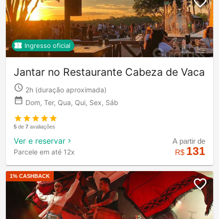
Ingresso oficial
Jantar no Restaurante Cabeza de Vaca
2h
(duração aproximada)
Dom, Ter, Qua, Qui, Sex, Sáb
5
de
7
avaliações
Ver e reservar
A partir de
131
Parcele em até 12x
R$
1
% CASHBACK