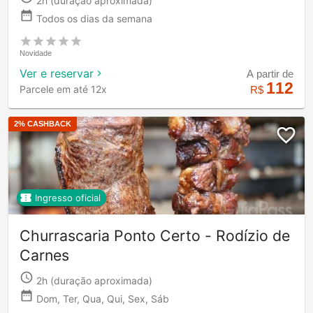
2h
(duração aproximada)
Todos os dias da semana
Novidade
Ver e reservar
A partir de
112
Parcele em até 12x
R$
2
% CASHBACK
Ingresso oficial
Churrascaria Ponto Certo - Rodízio de
Carnes
2h
(duração aproximada)
Dom, Ter, Qua, Qui, Sex, Sáb