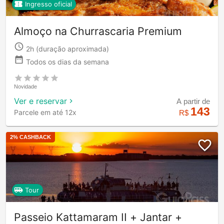
Ingresso oficial
Almoço na Churrascaria Premium
2h
(duração aproximada)
Todos os dias da semana
Novidade
Ver e reservar
A partir de
143
Parcele em até 12x
R$
2
% CASHBACK
Tour
Passeio Kattamaram II + Jantar +