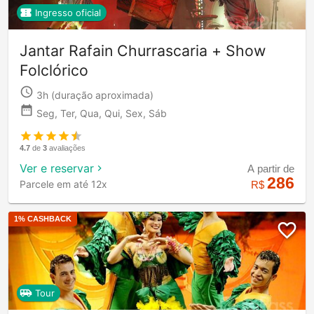
Ingresso oficial
Jantar Rafain Churrascaria + Show
Folclórico
3h
(duração aproximada)
Seg, Ter, Qua, Qui, Sex, Sáb
4.7
de
3
avaliações
Ver e reservar
A partir de
286
Parcele em até 12x
R$
1
% CASHBACK
Tour