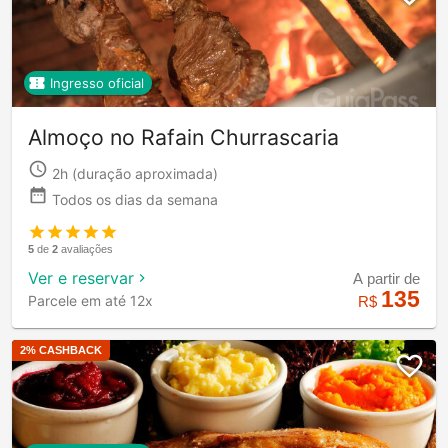
Ingresso oficial
Almoço no Rafain Churrascaria
2h
(duração aproximada)
Todos os dias da semana
5
de
2
avaliações
Ver e reservar
A partir de
135
Parcele em até 12x
R$
2
% CASHBACK