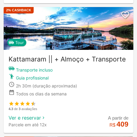
2
% CASHBACK
Tour
Kattamaram || + Almoço + Transporte
Transporte incluso
Guia profissional
2h 30m
(duração aproximada)
Todos os dias da semana
4.3
de
3
avaliações
Ver e reservar
A partir de
409
Parcele em até 12x
R$