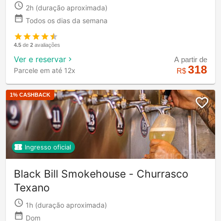
2h
(duração aproximada)
Todos os dias da semana
4.5
de
2
avaliações
Ver e reservar
A partir de
318
Parcele em até 12x
R$
1
% CASHBACK
Ingresso oficial
Black Bill Smokehouse - Churrasco
Texano
1h
(duração aproximada)
Dom