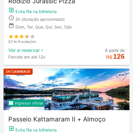
Rodízio Jurassic Pizza
Evita fila na bilheteria
2h
(duração aproximada)
Dom, Ter, Qua, Qui, Sex, Sáb
3.7
de
3
avaliações
Ver e reservar
A partir de
126
Parcele em até 12x
R$
1
% CASHBACK
Ingresso oficial
Passeio Kattamaram II + Almoço
Evita fila na bilheteria