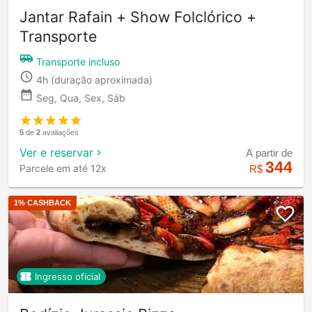
Jantar Rafain + Show Folclórico +
Transporte
Transporte incluso
4h
(duração aproximada)
Seg, Qua, Sex, Sáb
5
de
2
avaliações
Ver e reservar
A partir de
344
Parcele em até 12x
R$
1
% CASHBACK
Ingresso oficial