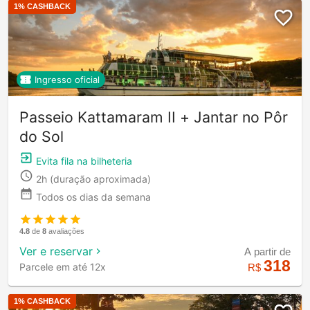
1
% CASHBACK
Ingresso oficial
Passeio Kattamaram II + Jantar no Pôr
do Sol
Evita fila na bilheteria
2h
(duração aproximada)
Todos os dias da semana
4.8
de
8
avaliações
Ver e reservar
A partir de
318
Parcele em até 12x
R$
1
% CASHBACK