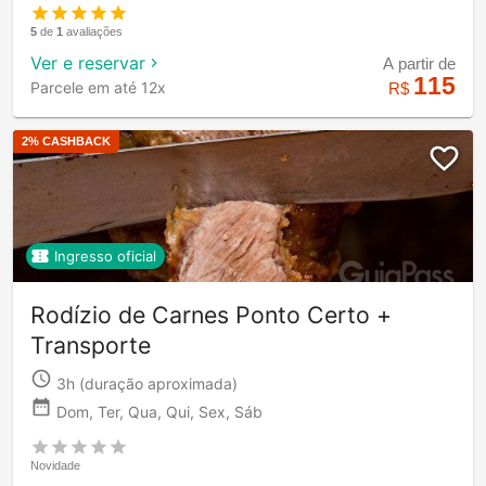
5
de
1
avaliações
Ver e reservar
A partir de
115
Parcele em até 12x
R$
2
% CASHBACK
Ingresso oficial
Rodízio de Carnes Ponto Certo +
Transporte
3h
(duração aproximada)
Dom, Ter, Qua, Qui, Sex, Sáb
Novidade