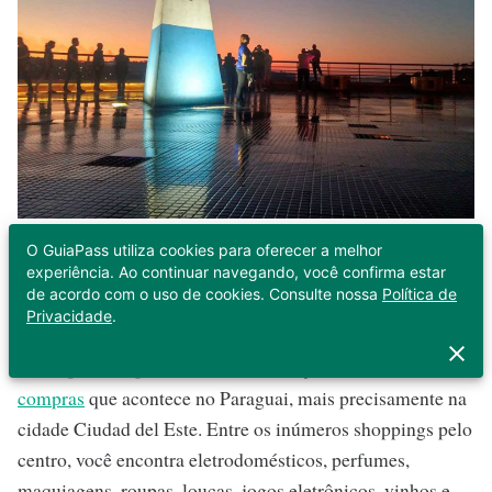
O GuiaPass utiliza cookies para oferecer a melhor
experiência. Ao continuar navegando, você confirma estar
de acordo com o uso de cookies. Consulte nossa
Política de
20) Tour de compras no Paraguai
Privacidade
.
Outro passeio que merece a sua atenção é o
tour de
compras
que acontece no Paraguai, mais precisamente na
cidade Ciudad del Este. Entre os inúmeros shoppings pelo
centro, você encontra eletrodomésticos, perfumes,
maquiagens, roupas, louças, jogos eletrônicos, vinhos e