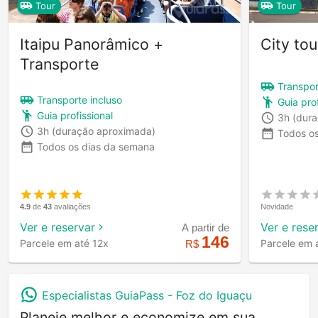
Tour
Tour
Itaipu Panorâmico +
City tou
Transporte
Transpor
Transporte incluso
Guia prof
Guia profissional
3h
(dur
3h
(duração aproximada)
Todos o
Todos os dias da semana
Novidade
4.9
de
43
avaliações
Ver e rese
Ver e reservar
A partir de
146
Parcele em 
Parcele em até 12x
R$
Especialistas GuiaPass -
Foz do Iguaçu
Planeje melhor e economize em sua