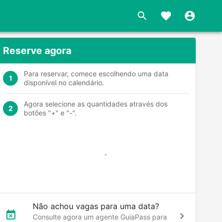
Reserve agora
Para reservar, comece escolhendo uma data
1
disponível no calendário.
Agora selecione as quantidades através dos
2
botões "+" e "-".
Não achou vagas para uma data?
Consulte agora um agente GuiaPass para