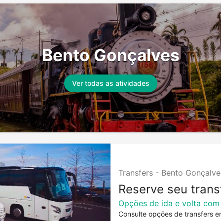
Bento Gonçalves
Ver todas as atividades
Transfers -
Bento Gonçalve
Reserve seu trans
Opções de ida e volta com
Consulte opções de transfers e