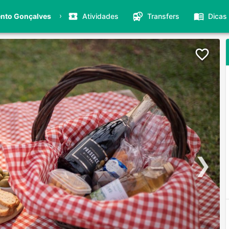
›
nto Gonçalves
Atividades
Transfers
Dicas
❯