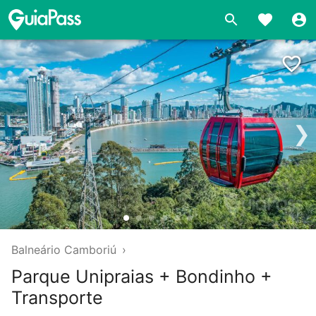
❯
Balneário Camboriú
›
Parque Unipraias + Bondinho +
Transporte