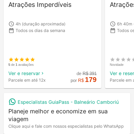
Atrações Imperdíveis
Atraçõe
4h
(duração aproximada)
6h 40m
Todos os dias da semana
Todos o
5
de
1
avaliações
Novidade
Ver e reservar
Ver e rese
de
R$
391
179
Parcele em até 12x
Parcele em 
por
R$
Especialistas GuiaPass -
Balneário Camboriú
Planeje melhor e economize em sua
viagem
Clique aqui e fale com nossos especialistas pelo WhatsApp