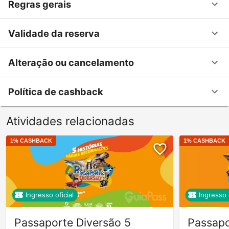
Regras gerais
Validade da reserva
Alteração ou cancelamento
Política de cashback
Atividades relacionadas
1
% CASHBACK
1
% CASHBACK
Ingresso oficial
Ingresso o
Passaporte Diversão 5
Passapo